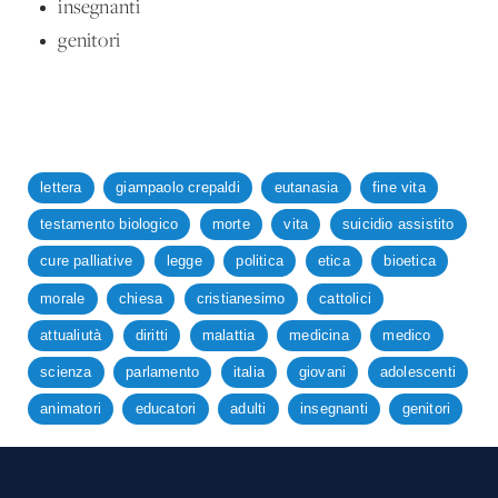
insegnanti
genitori
lettera
giampaolo crepaldi
eutanasia
fine vita
testamento biologico
morte
vita
suicidio assistito
cure palliative
legge
politica
etica
bioetica
morale
chiesa
cristianesimo
cattolici
attualiutà
diritti
malattia
medicina
medico
scienza
parlamento
italia
giovani
adolescenti
animatori
educatori
adulti
insegnanti
genitori