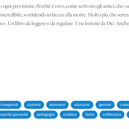
ontro ogni previsione. Perché è vero, come scrivono gli amici, ch
ncredibile, sorridendo in faccia alla morte. Molto più che serena:
io». Un libro da leggere e da regalare. Una lezione da Dio. Anche 
insegnanti
studenti
animatori
educatori
genitori
catec
santità giovanile
pedagogia
sindone
ferite
sofferenza