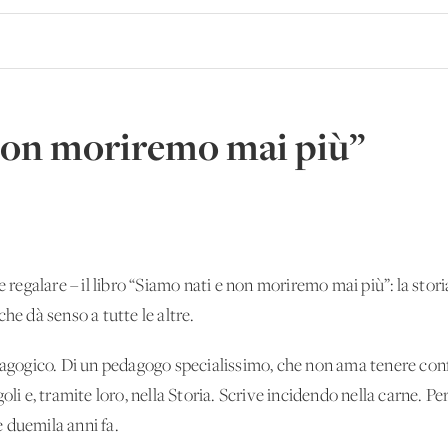
non moriremo mai più”
e regalare – il libro “Siamo nati e non moriremo mai più”: la storia
he dà senso a tutte le altre.
dagogico. Di un pedagogo specialissimo, che non ama tenere conf
li e, tramite loro, nella Storia. Scrive incidendo nella carne. Per
 duemila anni fa.