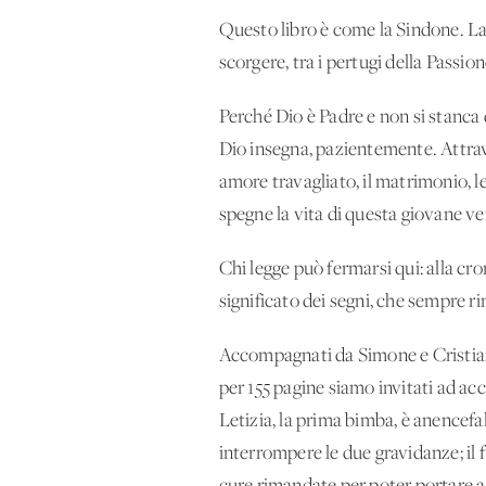
Questo libro è come la Sindone. La g
scorgere, tra i pertugi della Passio
Perché Dio è Padre e non si stanca 
Dio insegna, pazientemente. Attraver
amore travagliato, il matrimonio, le
spegne la vita di questa giovane 
Chi legge può fermarsi qui: alla cron
significato dei segni, che sempre r
Accompagnati da Simone e Cristiana, 
per 155 pagine siamo invitati ad acc
Letizia, la prima bimba, è anencef
interrompere le due gravidanze; il f