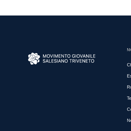
M
C
E
R
Te
Co
N