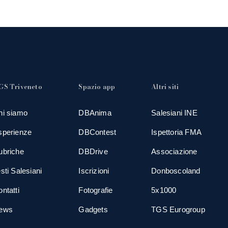
GS Triveneto
Spazio app
Altri siti
hi siamo
DBAnima
Salesiani INE
sperienze
DBContest
Ispettoria FMA
ubriche
DBDrive
Associazione
sti Salesiani
Iscrizioni
Donboscoland
ntatti
Fotografie
5x1000
ews
Gadgets
TGS Eurogroup