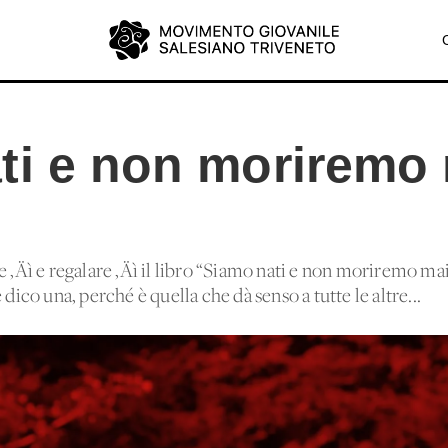
ti e non moriremo
 ‚Äì e regalare ‚Äì il libro “Siamo nati e non moriremo mai 
 dico una, perché è quella che dà senso a tutte le altre...