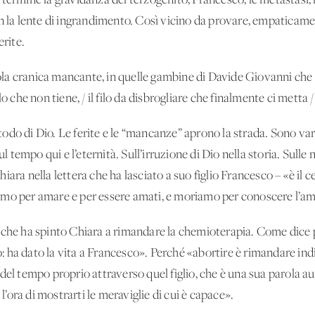
 termine la gravidanza del terzogenito, Francesco; le metastasi,
n la lente di ingrandimento. Così vicino da provare, empaticament
erite.
atola cranica mancante, in quelle gambine di Davide Giovanni che
lo che non tiene, / il filo da disbrogliare che finalmente ci metta 
do di Dio. Le ferite e le “mancanze” aprono la strada. Sono varco 
ul tempo qui e l’eternità. Sull’irruzione di Dio nella storia. Sulle 
ara nella lettera che ha lasciato a suo figlio Francesco – «è il c
amo per amare e per essere amati, e moriamo per conoscere l’am
 che ha spinto Chiara a rimandare la chemioterapia. Come dice 
ha dato la vita a Francesco». Perché «abortire è rimandare indi
del tempo proprio attraverso quel figlio, che è una sua parola au
 l’ora di mostrarti le meraviglie di cui è capace».