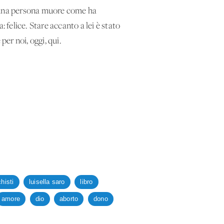
e «una persona muore come ha
 felice. Stare accanto a lei è stato
per noi, oggi, qui.
histi
luisella saro
libro
amore
dio
aborto
dono