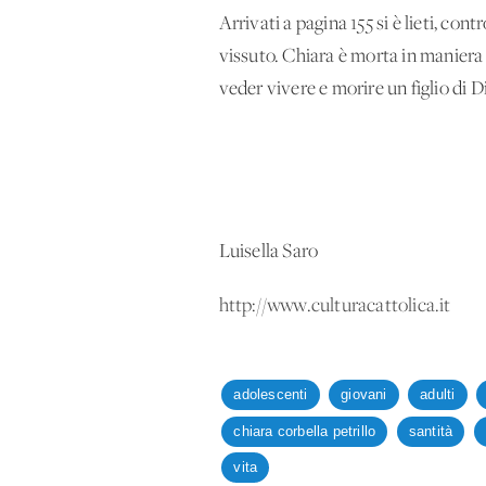
Arrivati a pagina 155 si è lieti, c
vissuto. Chiara è morta in maniera i
veder vivere e morire un figlio di D
Luisella Saro
http://www.culturacattolica.it
adolescenti
giovani
adulti
chiara corbella petrillo
santità
vita