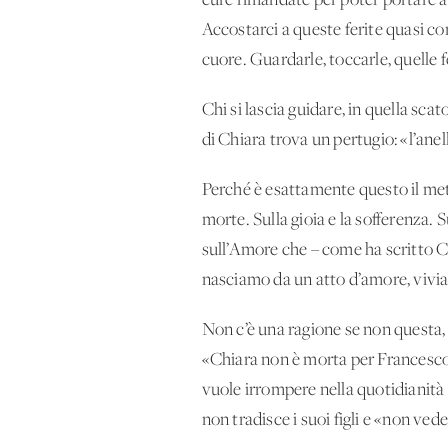
cure rimandate per poter portare a
Accostarci a queste ferite quasi co
cuore. Guardarle, toccarle, quelle f
Chi si lascia guidare, in quella sc
di Chiara trova un pertugio: «l’anel
Perché è esattamente questo il meto
morte. Sulla gioia e la sofferenza. S
sull’Amore che – come ha scritto Chi
nasciamo da un atto d’amore, vivi
Non c’è una ragione se non questa,
«Chiara non è morta per Francesco: 
vuole irrompere nella quotidianità 
non tradisce i suoi figli e «non vede