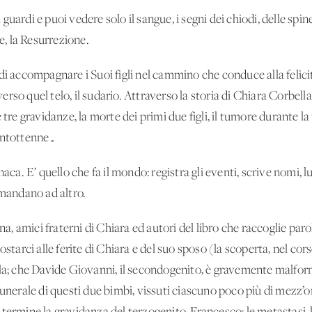
uardi e puoi vedere solo il sangue, i segni dei chiodi, delle spin
ne, la Resurrezione.
di accompagnare i Suoi figli nel cammino che conduce alla felicit
so quel telo, il sudario. Attraverso la storia di Chiara Corbella:
 tre gravidanze, la morte dei primi due figli, il tumore durante la
ventottenne…
aca. E’ quello che fa il mondo: registra gli eventi, scrive nomi, l
imandano ad altro.
amici fraterni di Chiara ed autori del libro che raccoglie parole
ostarci alle ferite di Chiara e del suo sposo (la scoperta, nel co
ala; che Davide Giovanni, il secondogenito, è gravemente malform
unerale di questi due bimbi, vissuti ciascuno poco più di mezz’ora