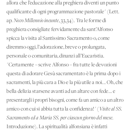
allora che l’educazione alla preghiera diventi un punto
qualificante di ogni programmazione pastorale" (Lett.
ap.
Novo Millennio ineunte
, 33,34). Tra le forme di
preghiera consigliate fervidamente da sant’Alfonso
spicca la visita al Santissimo Sacramento o, come
diremmo oggi, l’adorazione, breve o prolungata,
personale o comunitaria, dinanzi all’Eucaristia.
"Certamente – scrive Alfonso – fra tutte le devozioni
questa di adorare Gesù sacramentato è la prima dopo i
sacramenti, la più cara a Dio e la più utile a noi... Oh, che
bella delizia starsene avanti ad un altare con fede... e
presentargli i propri bisogni, come fa un amico a un altro
amico con cui si abbia tutta la confidenza!" (
Visite al SS.
Sacramento ed a Maria SS. per ciascun giorno del mese
.
Introduzione). La spiritualità alfonsiana è infatti