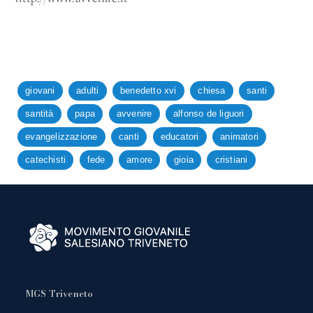
giovani
adulti
benedetto xvi
chiesa
santi
santità
papa
avvenire
alfonso de liguori
evangelizzazione
canti
educatori
animatori
catechisti
fede
amore
gioia
cristiani
MGS Triveneto