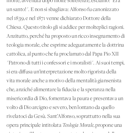
morte, avvenuta dopo molte sofferenze, esclamò: "Era
un santo!". E non si sbagliava: Alfonso fu canonizzato
nel 1839, e nel 1871 venne dichiarato Dottore della
Chiesa. Questo titolo gli si addice per molteplici ragioni.
Anzitutto, perché ha proposto un ricco insegnamento di
teologia morale, che esprime adeguatamente la dottrina
cattolica, al punto che fu proclamato dal Papa Pio XII
"Patrono di tutti i confessori e i moralisti". Ai suoi tempi,
si era diffusa un’interpretazione molto rigorista della
vita morale anche a motivo della mentalità giansenista
che, anziché alimentare la fiducia e la speranza nella
misericordia di Dio, fomentava la paura e presentava un
volto di Dio arcigno e severo, ben lontano da quello
rivelatoci da Gesù. Sant’Alfonso, soprattutto nella sua
opera principale intitolata
Teologia Morale
, propone una