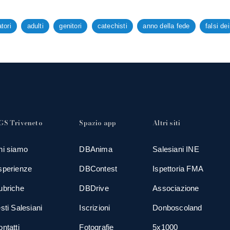
tori
adulti
genitori
catechisti
anno della fede
falsi dei
GS Triveneto
Spazio app
Altri siti
hi siamo
DBAnima
Salesiani INE
sperienze
DBContest
Ispettoria FMA
ubriche
DBDrive
Associazione
sti Salesiani
Iscrizioni
Donboscoland
ntatti
Fotografie
5x1000