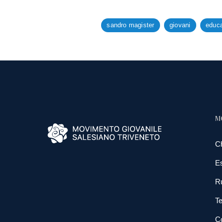
sandro magister
giovani
educa
M
C
E
R
Te
Co