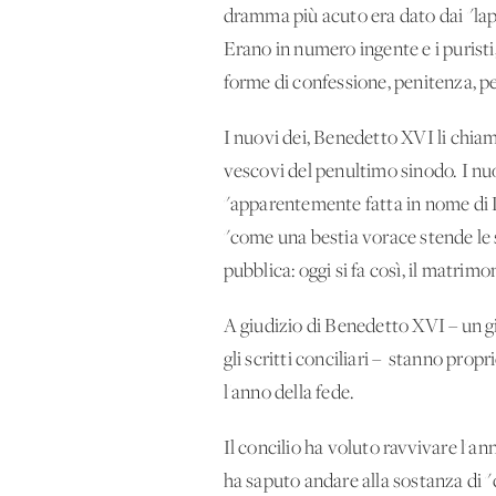
dramma più acuto era dato dai "laps
Erano in numero ingente e i puristi,
forme di confessione, penitenza, p
I nuovi dei, Benedetto XVI li chiam
vescovi del penultimo sinodo. I nuo
"apparentemente fatta in nome di D
"come una bestia vorace stende le s
pubblica: oggi si fa così, il matri
A giudizio di Benedetto XVI – un gi
gli scritti conciliari – stanno prop
l'anno della fede.
Il concilio ha voluto ravvivare l'an
ha saputo andare alla sostanza di