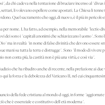
i", da chi cadeva nella tentazione di bruciare incenso al "divus i
 settari, li volevano espellere come apostati. La Chiesa li tenne t
erdono. Quel sacramento che oggi, di nuovo, è il più in perico
a per nome. L'ha fatto, ad esempio, nella memorabile "lectio di
vi dei sono i "capitali anonimi che schiavizzano l'uomo". Sono l
io" ma in realtà "in nome di false divinità che devono essere s
ue mani su tutta la terra e distrugge". Sono "il modo di vivere
monio non conta più, la castità non è più una virtù, e così via".
udizio che ha ribadito anche di recente, nella prefazione ai du
rio qui la forza e la debolezza del Vaticano II, nel cui cinquantes
nuncio della fede cristiana al mondo d'oggi, in forme "aggiornate"
 "ciò che è essenziale e costitutivo dell'età moderna".