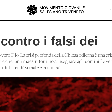
contro i falsi dei
 vero Dio. La crisi profonda della Chiesa odierna è una crisi
no è che tanti maestri tornino a insegnare agli uomini "le ver
tutta la realtà sociale e cosmica".