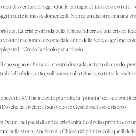
eti di sventura di oggi. Quella battaglia di tutti contro tutti – d
oggi in tutte le messe domenicali. Non fu un disastro, ma una 
oprio qui. La crisi profonda della Chiesa odierna è una crisi di fe
a voluto inaugurare uno speciale anno della fede, e ogni mercole
 spiegare il "Credo" articolo per articolo.
. Il suo sogno è che tanti maestri di strada, in tutto il mondo, p
trali della fede su Dio, sull’uomo, sulla Chiesa, su tutta la realt
nedetto XVI ha indicato più volte la "priorità" del suo pontifica
el Dio che ha rivelato il suo volto in Gesù crocifisso e risorto
m Deum" nei paesi di antica cristianità è coinciso proprio con un
e nella storia. Anche nella Chiesa dei primi secoli, quelli delle 