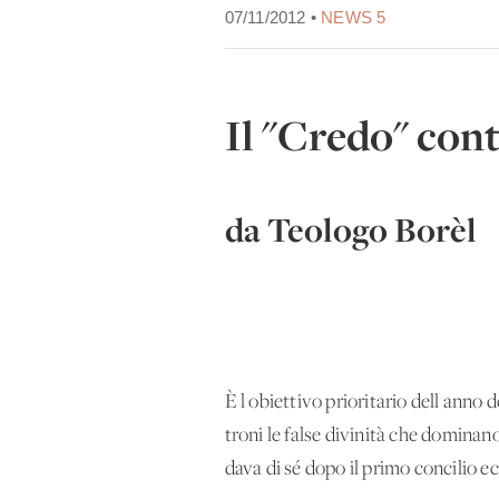
07/11/2012 •
NEWS 5
Il "Credo" contr
da Teologo Borèl
È l'obiettivo prioritario dell'anno 
troni le false divinità che dominan
dava di sé dopo il primo concilio ec