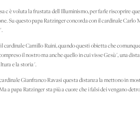
 c'è voluta la frustata dell'Illuminismo, per farle riscoprire quell
igione. Su questo papa Ratzinger concorda con il cardinale Carlo M
anni".
il cardinale Camillo Ruini, quando questi obietta che comunque 
compreso il nostro ma anche quello in cui visse Gesù", una dist
cultura e la storia".
al cardinale Gianfranco Ravasi questa distanza la mettono in mos
Ma a papa Ratzinger sta più a cuore che i falsi dei vengano detro