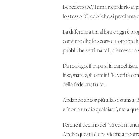
Benedetto XVI ama ricordarlo ai prof
lo stesso "Credo" che si proclama 
La differenza tra allora e oggi è pr
convinto che lo scorso 11 ottobre h
pubbliche settimanali, s'è messo a
Da teologo, il papa si fa catechista
insegnare agli uomini "le verità cen
della fede cristiana.
Andando ancor più alla sostanza, Be
e "non a un dio qualsiasi", ma a qu
Perché il declino del "Credo in unu
Anche questa è una vicenda ricorrent