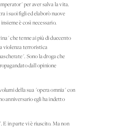
mperator" per aver salva la vita.
ra i suoi figli ed elaborò nuove
lo e insieme è così necessario.
vina" che tenne ai più di duecento
a violenza terroristica
mascherate". Sono la droga che
 propagandato dall'opinione
e volumi della sua "opera omnia" con
imo anniversario egli ha indetto
. E in parte vi è riuscito. Ma non