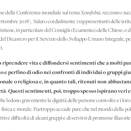
ione della Conferenza mondiale sul tema
Xenofobia, razzismo e nazi
tembre 2018). Saluto cordialmente i rappresentanti delle istitu
stiane, in particolare del Consiglio Ecumenico delle Chiese, e dell
el Dicastero per il Servizio dello Sviluppo Umano Integrale, per
i.
riprendere vita e diffondersi sentimenti che a molti pa
o e perfino di odio nei confronti di individui o gruppi giu
nale o religiosa e, in quanto tali, ritenuti non abbastan
età
Questi sentimenti, poi, troppo spesso ispirano veri e 
.
 che ledono gravemente la dignità delle persone coinvolte e i loro 
rità fisica e morale. Purtroppo accade pure che nel mondo della pol
ive difficoltà di alcuni gruppi e di servirsi di promesse illusorie