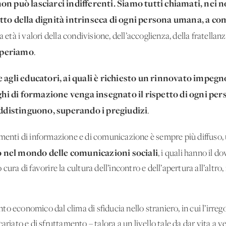
n può lasciarci indifferenti. Siamo tutti chiamati, nei nos
tto della dignità intrinseca di ogni persona umana, a co
 età i valori della condivisione, dell’accoglienza, della fratellanz
 operiamo
.
e agli educatori, ai quali è richiesto un rinnovato impegno
uoghi di formazione venga insegnato il rispetto di ogni pe
raddistinguono, superando i pregiudizi
.
umenti di informazione e di comunicazione è sempre più diffuso,
 nel mondo delle comunicazioni sociali
, i quali hanno il do
ura di favorire la cultura dell’incontro e dell’apertura all’altro,
 economico dal clima di sfiducia nello straniero, in cui l’irregola
ariato e di sfruttamento – talora a un livello tale da dar vita a v