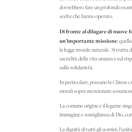
dovrebbero fare un profondo esame
scelte che hanno operato.
Di fronte al dilagare di nuove 
un’importante missione
: quell
la legge morale naturale. Si tratta 
sacralità della vita umana e sul risp
sulla solidarietà.
In particolare, possano le Chiese cri
morali sopra menzionate assumono u
La comune origine e il legame singol
immagine e somiglianza di Dio, com
La dignità di tutti gli uomini, l’un