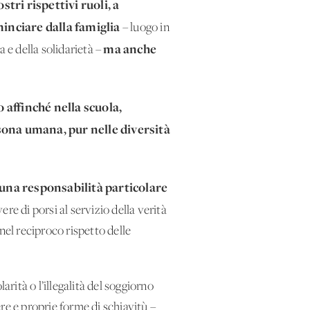
tri rispettivi ruoli, a
minciare dalla famiglia
– luogo in
ma anche
a e della solidarietà –
 affinché nella scuola,
rsona umana, pur nelle diversità
una responsabilità particolare
vere di porsi al servizio della verità
 nel reciproco rispetto delle
rità o l’illegalità del soggiorno
ere e proprie forme di schiavitù –