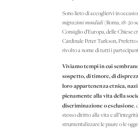
Sono lieto di accogliervi in occas
migrazioni mondiali
(Roma, 18-20 set
Consiglio d’Europa, delle Chiese cri
Cardinale Peter Turkson, Prefetto d
rivolto a nome di tutti i partecipant
Viviamo tempi in cui sembrano 
sospetto, di timore, di disprezz
loro appartenenza etnica, nazio
pienamente alla vita della soci
discriminazione o esclusione
,
stesso diritto alla vita e all’integ
strumentalizzare le paure o le oggett