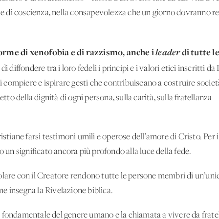
 di coscienza, nella consapevolezza che un giorno dovranno re
forme di xenofobia e di razzismo, anche i
leader
di tutte l
a di diffondere tra i loro fedeli i principi e i valori etici inscritti
di compiere e ispirare gesti che contribuiscano a costruire societ
etto della dignità di ogni persona, sulla carità, sulla fratellanza –
stiane farsi testimoni umili e operose dell’amore di Cristo. Per i c
n significato ancora più profondo alla luce della fede.
are con il Creatore rendono tutte le persone membri di un’unica f
e insegna la Rivelazione biblica.
ità fondamentale del genere umano e la chiamata a vivere da frate