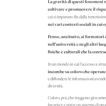
La gravità di questi fenomeni no
coltivare e promuovere il rispe
cui si imparano fin dalla tenerissima
nei vari contesti sociali in cui
Penso, anzitutto, ai formatori 
nell’università e negli altri l
fisiche e culturali che la cont
In un mondo in cui l’accesso a str
incombe su coloro che operano
e diffondere le informazioni avendo c
diversità.
Coloro, poi, che traggono giovamento
favorisce e nutre un sistema di prec