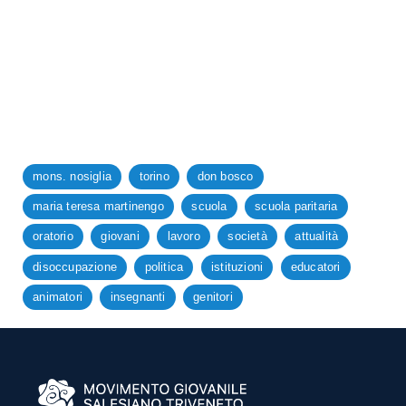
mons. nosiglia
torino
don bosco
maria teresa martinengo
scuola
scuola paritaria
oratorio
giovani
lavoro
società
attualità
disoccupazione
politica
istituzioni
educatori
animatori
insegnanti
genitori