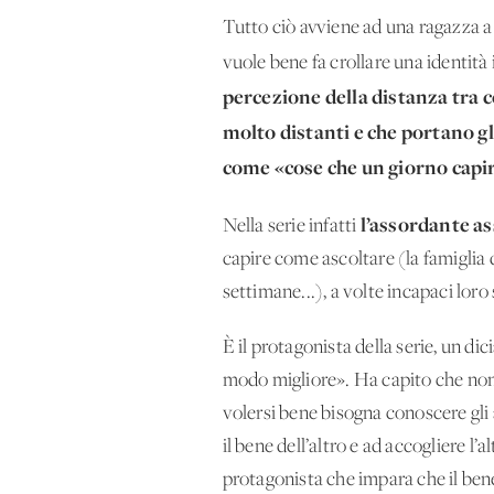
Tutto ciò avviene ad una ragazza a 
vuole bene fa crollare una identità 
percezione della distanza tra co
molto distanti e che portano gl
come «cose che un giorno capira
l’assordante as
Nella serie infatti
capire come ascoltare (la famiglia
settimane...), a volte incapaci loro 
È il protagonista della serie, un d
modo migliore». Ha capito che non b
volersi bene bisogna conoscere gli a
il bene dell’altro e ad accogliere l’
protagonista che impara che il bene 