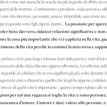
dersi come mai neanche la scuola sia più in grado di offrire un o
quarti delle mattine. Continuiamo a produrre «educazioni a» affol
una vita interiore, personale, unica e irripetibile, una storia in c
La passione per questa
gazzi quando sono figli, nipoti, alunni...
voler bene davvero, ridateci relazioni significative e non
 la cosa più importante che vi è capitata nella vita, gua
timone della vita perché io cominci la mia corsa e sappi
parlato con lo psicologo si ferma fuori dalla porta a vetri di lui
ecessario della chiacchierata appena affrontata. Lei afferma nella
i risponde al cellulare che aveva squillato già più volte durante 
gazza in crisi, e dimentica quello che lei gli ha appena confidato
 invece di quello che è importante (quanto tempo rubato alle rel
ioni per cui una ragazza si toglie la vita: e sono persone,
 mancanza d’amore. L’amore è dare valore alle persone, e i