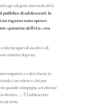
lvagi o di gesti omessi da chi le
l pubblico di adolescenti: la
 di un ragazzo sono spesso
ome «paturnie dell’età», ora
 a volte incapaci di ascolto o di
pasto insieme dopo tre
emmo imparare a volerci bene, in
zionale è un veleno e che per
 solo quando si impegna a realizzare
 scolastico...). È l’adolescente
lti sul tema.