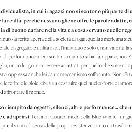
individualista, in cui i ragazzi non si sentono più parte di
a realtà, perché nessuno gliene offre le parole adatte, ci
sia di buono da fare nella vita e a cosa servano quelle rego
inuto la ferita aperta della società di oggi, quella americana si
ale disgregato e utilitarista, l’individuo è solo e non vale nulla 
a di performance in cui si è tanto quanto si ha, fa, appare, non c’
ia, unico luogo in cui essere accettati per quello che si è e non 
sto, oppressa anche lei da un meccanismo soffocante. Non c’è te
le ferite e le gioie, che va a costruire quel nucleo forte di amo
d affrontare il mondo.
o riempito da oggetti, silenzi, altre performance... che n
 e ad aprirsi.
Persino l’assurda moda della Blue Whale - un gio
mpire il vuoto di senso della propria esistenza, tanto da trasfor