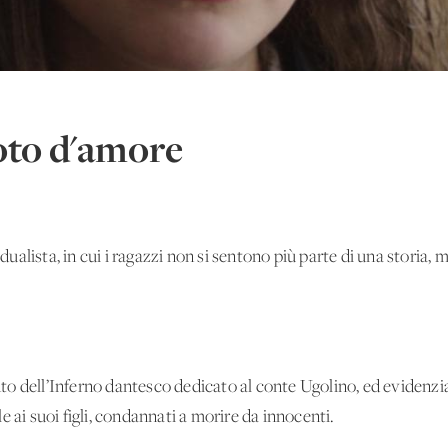
oto d'amore
idualista, in cui i ragazzi non si sentono più parte di una storia,
o dell’Inferno dantesco dedicato al conte Ugolino, ed evidenzia
e ai suoi figli, condannati a morire da innocenti.