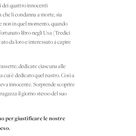
i dei quattro innocenti
ia che li condanna a morte, sia
, se non in quel momento, quando
fortunato libro negli Usa (Tredici
tato da loro e interessato a capire
cassette, dedicate ciascuna alle
 a cui è dedicato quel nastro. Così a
teneva innocente. Sorprende scoprire
 ragazza il giorno stesso del suo
o per giustificare le nostre
peso.