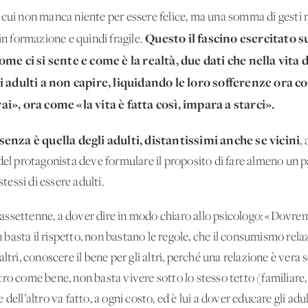
cui non manca niente per essere felice, ma una somma di gesti ma
Questo il fascino esercitato su
in formazione e quindi fragile.
me ci si sente e come è la realtà, due dati che nella vita
i adulti a non capire, liquidando le loro sofferenze ora c
i», ora come «la vita è fatta così, impara a starci».
senza è quella degli adulti, distantissimi anche se vicini
,
 del protagonista deve formulare il proposito di fare almeno un 
stessi di essere adulti.
iciassettenne, a dover dire in modo chiaro allo psicologo: «Dovr
asta il rispetto, non bastano le regole, che il consumismo rela
ltri, conoscere il bene per gli altri, perché una relazione è vera
altro come bene, non basta vivere sotto lo stesso tetto (familiare,
dell’altro va fatto, a ogni costo, ed è lui a dover educare gli adu