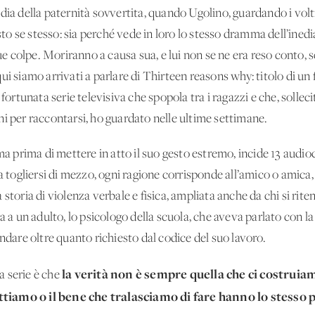
dia della paternità sovvertita, quando Ugolino, guardando i volt
isto se stesso: sia perché vede in loro lo stesso dramma dell’ined
 sue colpe. Moriranno a causa sua, e lui non se ne era reso conto
ui siamo arrivati a parlare di Thirteen reasons why: titolo di un 
 fortunata serie televisiva che spopola tra i ragazzi e che, solleci
ni per raccontarsi, ho guardato nelle ultime settimane.
 ma prima di mettere in atto il suo gesto estremo, incide 13 audio
a togliersi di mezzo, ogni ragione corrisponde all’amico o amica,
 storia di violenza verbale e fisica, ampliata anche da chi si ri
a a un adulto, lo psicologo della scuola, che aveva parlato con la
andare oltre quanto richiesto dal codice del suo lavoro.
la verità non è sempre quella che ci costruiam
la serie è che
tiamo o il bene che tralasciamo di fare hanno lo stesso 