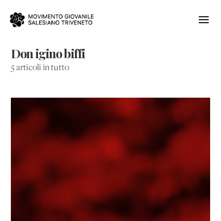
Don igino biffi
5 articoli in tutto