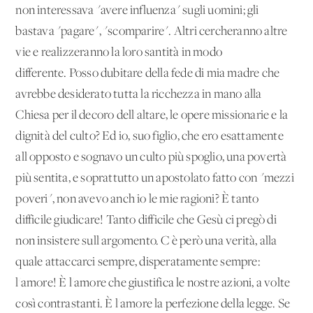
non interessava "avere influenza" sugli uomini; gli
bastava "pagare", "scomparire". Altri cercheranno altre
vie e realizzeranno la loro santità in modo
differente. Posso dubitare della fede di mia madre che
avrebbe desiderato tutta la ricchezza in mano alla
Chiesa per il decoro dell'altare, le opere missionarie e la
dignità del culto? Ed io, suo figlio, che ero esattamente
all'opposto e sognavo un culto più spoglio, una povertà
più sentita, e soprattutto un apostolato fatto con "mezzi
poveri", non avevo anch'io le mie ragioni? È tanto
difficile giudicare! Tanto difficile che Gesù ci pregò di
non insistere sull'argomento. C'è però una verità, alla
quale attaccarci sempre, disperatamente sempre:
l'amore! È l'amore che giustifica le nostre azioni, a volte
così contrastanti. È l'amore la perfezione della legge. Se