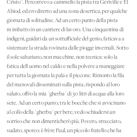
Cristo". Percorrevo a cammello la pista tra Geriville e El
Abiod, ed ero diretto ad una zona desertica, per qualche
giornata di solitudine. Ad un certo punto della pista
m'imbatto in un cantiere di lavoro. Una cinquantina di
indigeni, guidati da un sottufficiale del genio, faticava a
sistemare la strada rovinata dalle piogge invernali. Sotto
il sole sahariano, non macchine, non tecnica: solo la
fatica dell'uomo nel caldo e nella polvere a maneggiare
per tutta la giornata la pala e il piccone. Rimonto la fila
del manovali disseminati sulla pista, rispondo al loro
saluto, offro la mia "gherba" di 30 litri di acqua alla loro
sete. Ad un certo punto, tra le bocche che si avvicinano
al collo della "gherba" per bere, vedo schiudersi un
sorriso che non dimenticherò più. Povero, stracciato,
sudato, sporco: è frère Paul, un piccolo fratello che ha