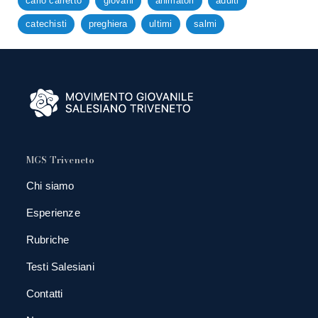
carlo carretto
giovani
animatori
adulti
catechisti
preghiera
ultimi
salmi
MGS Triveneto
Chi siamo
Esperienze
Rubriche
Testi Salesiani
Contatti