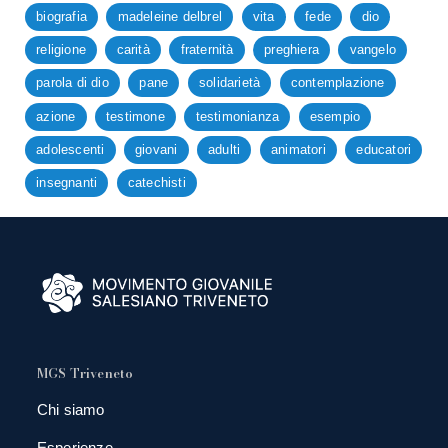
biografia
madeleine delbrel
vita
fede
dio
religione
carità
fraternità
preghiera
vangelo
parola di dio
pane
solidarietà
contemplazione
azione
testimone
testimonianza
esempio
adolescenti
giovani
adulti
animatori
educatori
insegnanti
catechisti
MGS Triveneto
Chi siamo
Esperienze