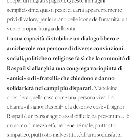
coppia di rifugiati spagnoli. Queste immagini
semplicissime, questi pezzi di carta apparentemente
privi di valore, per lei erano delle icone dell’umanità, un
vera e propria liturgia della vita.
La sua capacità di stabilire un dialogo libero e
amichevole con persone di diverse convinzioni
sociali, politiche o religiose fa sì che la comunità di
Raspail si allarghi a una congrega variopinta di
«amici» e di «fratelli» che chiedono e danno
solidarietà nei campi più disparati.
Madeleine
considera quella casa come una persona viva. La
chiama «il signor Raspail» e la descrive così: «Il signor
Raspail è un personaggio assai difficile da presentare... è
un uomo di mezza età, né bene né male, piuttosto
simpatico, piuttosto malvestito, dall’aria soddisfatta