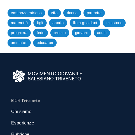
costanza miriano
vita
donna
partorire
maternità
figli
aborto
flora gualdani
missione
preghiera
fede
premio
giovani
adulti
animatori
educatori
MGS Triveneto
Chi siamo
Esperienze
Rubriche