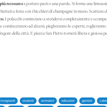
 più nessuno
a portare pasti o una parola. Si ferma una limousi
hettati a festa con i bicchieri di champagne in mano. Scattano d
co.
I polacchi cominciano a stendersi completamente e scompaio
luce cominceranno ad alzarsi, piegheranno le coperte, toglieranno 
fragore della città. E piazza San Pietro tornerà libera e gioiosa per
insegnanti
studenti
animatori
educatori
genitori
catec