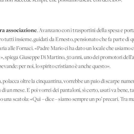
 ma non succede sempre che possiamo uscire con del cibo».
tra associazione
. Avanzano con i trasportini della spesa e por
ro tutti insieme, guidati da Ernesto, pensionato che fa parte di
ria alle Fornaci. «Padre Mario ci ha dato un locale che usiamo c
e», spiega Giuseppe Di Martino, 50 anni, uno dei promotori del
vande: per noi, lo spirito cristiano è anche questo».
a, polacca oltre la cinquantina, vorrebbe un paio di scarpe nume
di un mese. E poi vorrei dei pantaloni, sì certo, usati va bene, t
o una scatola: «Qui – dice – siamo sempre un po’ precari. Tra ma