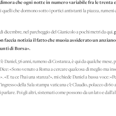
ssa dimora che ogni notte in numero variabile fra le tren
 quelli che dormono sotto i portici antistanti la piazza, rumeni 
i di dicembre, nel parcheggio del Gianicolo a pochi metri da qui,
on faccia notizia il fatto che muoia assiderato un anziano
punti di Borsa».
è Daniel, 56 anni, rumeno di Costanza, è qui da qualche mese, p
. Dice: «Sono venuto a Roma a cercare qualcosa di meglio ma in
. «E tu ce l’hai una stanza?», mi chiede Daniel a bassa voce: «P
ll’ingresso della Sala stampa vaticana c’è Claudio, polacco di 60
i parlare. Poi gli altri, sistemati come possono da un lato e dall’a