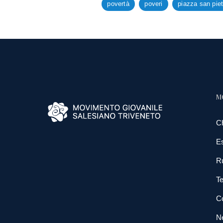
povertà
poveri
piazza san piet
M
C
E
R
Te
Co
N