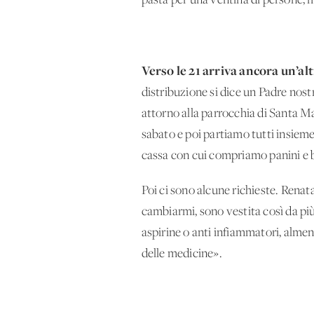
pasta per una ventina di persone,
Verso le 21 arriva ancora un’al
distribuzione si dice un Padre nost
attorno alla parrocchia di Santa Ma
sabato e poi partiamo tutti insiem
cassa con cui compriamo panini e be
Poi ci sono alcune richieste. Renat
cambiarmi, sono vestita così da più 
aspirine o anti infiammatori, almen
delle medicine».