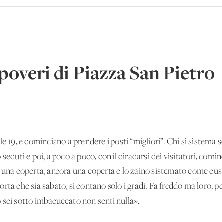
 poveri di Piazza San Pietro
e 19, e cominciano a prendere i posti “migliori”. Chi si sistema so
eduti e poi, a poco a poco, con il diradarsi dei visitatori, cominc
i una coperta, ancora una coperta e lo zaino sistemato come cus
rta che sia sabato, si contano solo i gradi. Fa freddo ma loro, p
 sei sotto imbacuccato non senti nulla».