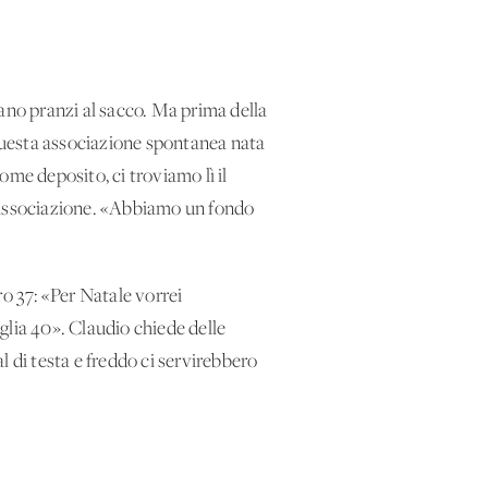
tano pranzi al sacco. Ma prima della
 questa associazione spontanea nata
ome deposito, ci troviamo lì il
l’associazione. «Abbiamo un fondo
ro 37: «Per Natale vorrei
aglia 40». Claudio chiede delle
l di testa e freddo ci servirebbero