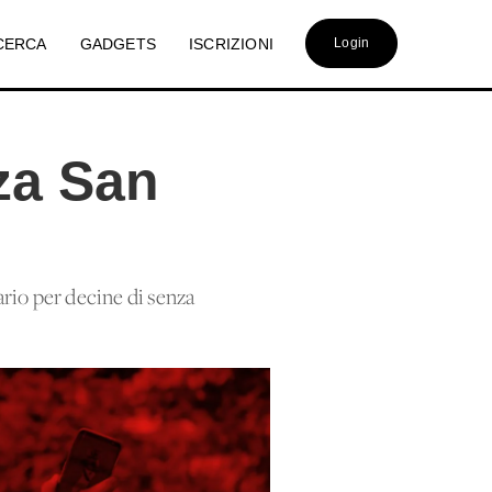
CERCA
GADGETS
ISCRIZIONI
Login
zza San
cario per decine di senza