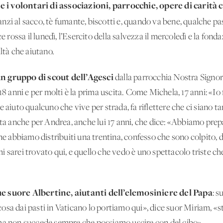
 i volontari di associazioni, parrocchie, opere di carità
nzi al sacco, tè fumante, biscotti e, quando va bene, qualche p
ce rossa il lunedì, l’Esercito della salvezza il mercoledì e la fond
ltà che aiutano.
n gruppo di scout dell’Agesci
dalla parrocchia Nostra Signor
 18 anni e per molti è la prima uscita. Come Michela, 17 anni: «Io
 aiuto qualcuno che vive per strada, fa riflettere che ci siano ta
lta anche per Andrea, anche lui 17 anni, che dice: «Abbiamo prep
ne abbiamo distribuiti una trentina, confesso che sono colpito, di
 sarei trovato qui, e quello che vedo è uno spettacolo triste che
ue suore Albertine, aiutanti dell’elemosiniere del Papa
: 
osa dai pasti in Vaticano lo portiamo qui», dice suor Miriam, «s