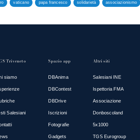
ro
vaticano
papa francesco
solidarietà
associazionismo
GS Triveneto
Spazio app
Altri siti
hi siamo
DBAnima
Salesiani INE
sperienze
DBContest
Ispettoria FMA
ubriche
DBDrive
Associazione
sti Salesiani
Iscrizioni
Donboscoland
ntatti
Fotografie
5x1000
ews
Gadgets
TGS Eurogroup