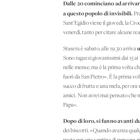
Dalle 20 cominciano ad arrivare
a questo popolo di invisibili.
Pra
Sant’Egidio viene il giovedì, la Cro
venerdì, tanto per citare alcune rea
u
Stasera è sabato, alle 19.30 arriva
Sono ragazzi giovanissimi dai 15 ai
nelle mense, ma è la prima volta che
fuori da San Pietro». È la prima vo
succo di frutta e una mela, per ora 
amici. Non avrei mai pensato che mi
Papa».
Dopo di loro, si fanno avanti d
dei biscotti. «Quando avanza qualc