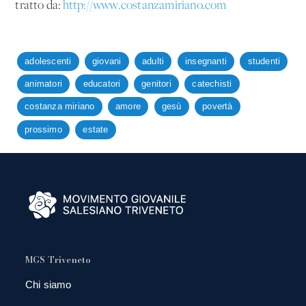
tratto da:
http://www.costanzamiriano.com
adolescenti
giovani
adulti
insegnanti
studenti
animatori
educatori
genitori
catechisti
costanza miriano
amore
gesù
povertà
prossimo
estate
MGS Triveneto
Chi siamo