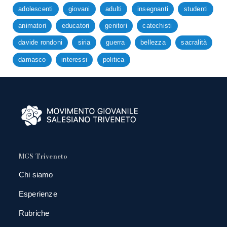
adolescenti
giovani
adulti
insegnanti
studenti
animatori
educatori
genitori
catechisti
davide rondoni
siria
guerra
bellezza
sacralità
damasco
interessi
politica
MGS Triveneto
Chi siamo
Esperienze
Rubriche