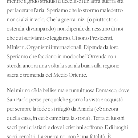
mentre il grido stridulo d’uccello di un’altra guerra sta
per lacerare l’aria. Speriamo che lo stormo maledetto
non si alzi in volo. Che la guerra inizi (o piuttosto si
estenda, divampando) non dipende da nessuno di noi
che qui scriviamo e leggiamo. Ci sono Presidenti,
Ministri, Organismi internazionali. Dipende da loro.
Speriamo che facciano in modo che l’Orrenda non
stenda ancora una volta la sua ala buia sulla regione
sacra e tremenda del Medio Oriente.
Nel mirino c’è la bellissima e tumultuosa Damasco, dove
San Paolo perse per qualche giorno la vista e acquistò
per sempre la fede e si rifugiò da Ananìa (c’è ancora
quella casa, in cui è cambiata la storia). Terra di luoghi
sacri per i cristiani e dove i cristiani soffrono. E di luoghi
sacri per altri. La guerra no, non è una fatalità. È