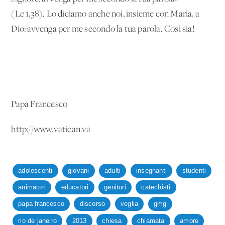
(Lc 1,38). Lo diciamo anche noi, insieme con Maria, a
Dio: avvenga per me secondo la tua parola. Così sia!
Papa Francesco
http://www.vatican.va
adolescenti
giovani
adulti
insegnanti
studenti
animatori
educatori
genitori
catechisti
papa francesco
discorso
veglia
gmg
rio de janeiro
2013
chiesa
chiamata
amore