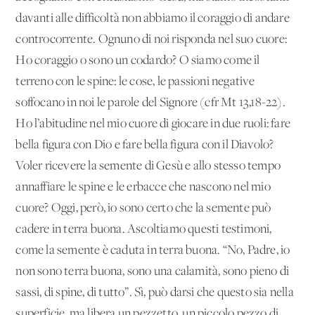
davanti alle difficoltà non abbiamo il coraggio di andare
controcorrente. Ognuno di noi risponda nel suo cuore:
Ho coraggio o sono un codardo? O siamo come il
terreno con le spine: le cose, le passioni negative
soffocano in noi le parole del Signore (cfr Mt 13,18-22).
Ho l’abitudine nel mio cuore di giocare in due ruoli: fare
bella figura con Dio e fare bella figura con il Diavolo?
Voler ricevere la semente di Gesù e allo stesso tempo
annaffiare le spine e le erbacce che nascono nel mio
cuore? Oggi, però, io sono certo che la semente può
cadere in terra buona. Ascoltiamo questi testimoni,
come la semente è caduta in terra buona. “No, Padre, io
non sono terra buona, sono una calamità, sono pieno di
sassi, di spine, di tutto”. Sì, può darsi che questo sia nella
superficie, ma libera un pezzetto, un piccolo pezzo di