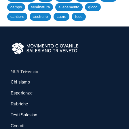
campo
seminatura
allenamento
gioco
cantiere
costruire
cuore
fede
MGS Triveneto
Chi siamo
Esperienze
Rubriche
Testi Salesiani
Contatti