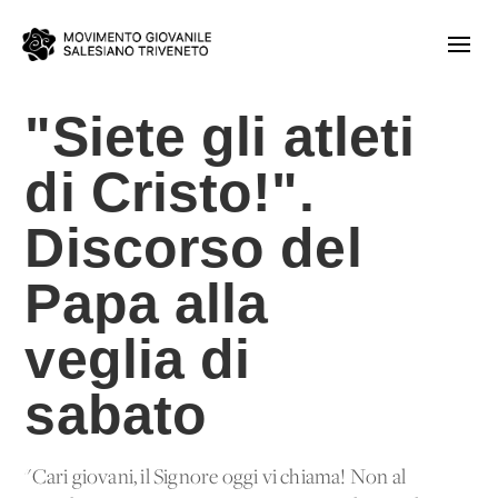
"Siete gli atleti
di Cristo!".
Discorso del
Papa alla
veglia di
sabato
"Cari giovani, il Signore oggi vi chiama! Non al