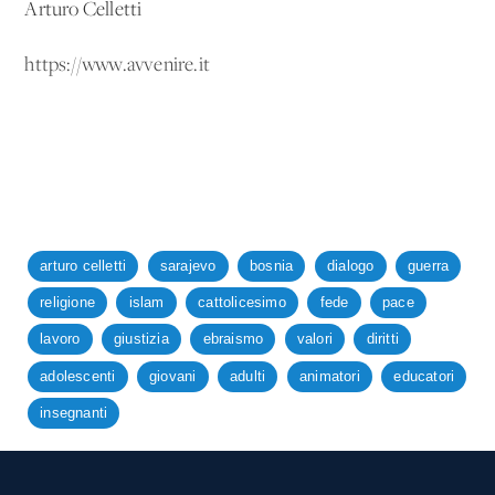
Arturo Celletti
https://www.avvenire.it
arturo celletti
sarajevo
bosnia
dialogo
guerra
religione
islam
cattolicesimo
fede
pace
lavoro
giustizia
ebraismo
valori
diritti
adolescenti
giovani
adulti
animatori
educatori
insegnanti