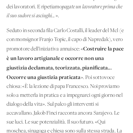
dei lavoratori. E ripetiamo
pagate un lavoratore prima che
il suo sudore si asciughi...
».
Seduto in seconda fila Carlo Costalli, il leader del Mcl (e
con monsignor Franjo Topic, il capo di Napredak), vero
Costruire la pace
promotore dell’iniziativa annuisce: «
è un lavoro artigianale e occorre non una
giustizia declamata, teorizzata, pianificata...
Occorre una giustizia praticata
». Poi sottovoce
chiosa: «È la lezione di papa Francesco. Noi proviamo
solo a metterla in pratica e a impegnarci ogni giorno nel
dialogo della vita». Sul palco gli interventi si
accavallano. Jakob Finci racconta ancora Sarajevo. Le
sue luci. Le sue potenzialità. Il suo futuro. «Qui
moschea, sinagoga e chiesa sono sulla stessa strada. La