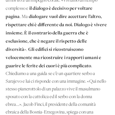
un invito a un impegno corale. «Viviamo un tempo
il dialogo è decisivo per voltare
complesso e
pagina
dialogare vuol dire accettare l’altro,
. Ma
rispettare chi è differente da noi. Dialogo è vivere
insieme. È il contrario della guerra che è
esclusione, che è negare il rispetto delle
diversità
Gli edifici si ricostruiscono
».
velocemente ma ricostruire i rapporti umani e
guarire le ferite dei cuori è più complicato
.
Chiediamo a una guida se c’è un quartiere serbo a
Sarajevo e lui ci risponde con una immagine. «Qui nello
stesso pianerottolo di un palazzo vive il musulmano
sposato con la cattolica ed il serbo con la donna
ebrea...». Jacob Finci, il presidente della comunità
ebraica della Bosnia-Erzegovina, spiega con una