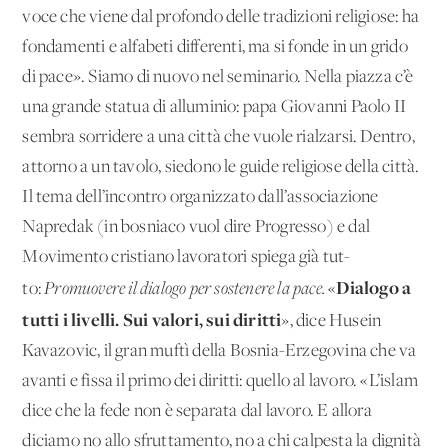
voce che viene dal profondo delle tradizioni religiose: ha
fondamenti e alfabeti differenti, ma si fonde in un grido
di pace». Siamo di nuovo nel seminario. Nella piazza c’è
una grande statua di alluminio: papa Giovanni Paolo II
sembra sorridere a una città che vuole rialzarsi. Dentro,
attorno a un tavolo, siedono le guide religiose della città.
Il tema dell’incontro organizzato dall’associazione
Napredak (in bosniaco vuol dire Progresso) e dal
Movimento cristiano lavoratori spiega già tut-
Dialogo a
to:
Promuovere il dialogo per sostenere la pace.
«
tutti i livelli. Sui valori, sui diritti
», dice Husein
Kavazovic, il gran muftì della Bosnia-Erzegovina che va
avanti e fissa il primo dei diritti: quello al lavoro. «L’islam
dice che la fede non è separata dal lavoro. E allora
diciamo no allo sfruttamento, no a chi calpesta la dignità