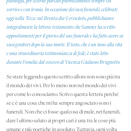
patologia, per averne parlato pubblicamente sempre col
sorriso e con ironia. In occasione dei suoi funerali, celebrati
oggi nella
Tezze sul Brenta dov'è cresciuto, pubblichiamo
integralmente la lettera-testamento che Sammy ha scritto
appositamente per il giorno del suo funerale e ha fatto avere ai
suoi genitori dopo la sua morte. Il testo, che è un inno alla vita
e una straordinaria testimonianza di fede, è stato letto
durante l'omelia dal vescovo di Vicenza Giuliano Brugnotto.
Se state leggendo questo scritto allora non sono più tra
il mondo dei vivi. Per lo meno non nel mondo dei vivi
per come lo conosciamo. Scrivo questa Iettera perché
se c'è una cosa che mi ha sempre angosciato sono i
funerali. Non che ci fosse qualcosa di male, nei funerali,
dare l'ultimo saluto ai propri cari è una tra le cose più
umane e più poetiche in assoluto. Tuttavia, ogni volta