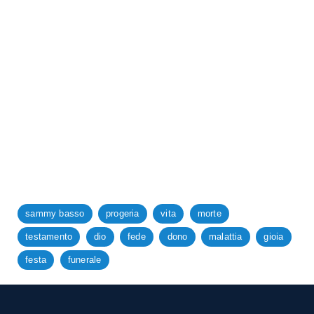
sammy basso
progeria
vita
morte
testamento
dio
fede
dono
malattia
gioia
festa
funerale