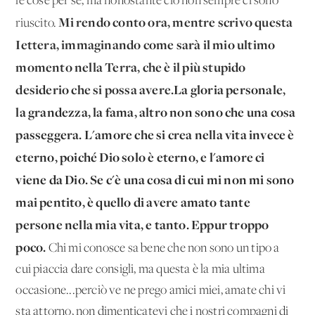
le cose per sé, ma nonostante ciò non sempre ci sono
Mi rendo conto ora, mentre scrivo questa
riuscito.
Iettera, immaginando come sarà il mio ultimo
momento nella Terra, che è il più stupido
desiderio che si possa avere.
La gloria personale,
la grandezza, la fama, altro non sono che una cosa
passeggera. L'amore che si crea nella vita invece è
eterno, poiché Dio solo è eterno, e l'amore ci
viene da Dio. Se c'è una cosa di cui mi non mi sono
mai pentito, è quello di avere amato tante
persone nella mia vita, e tanto. Eppur troppo
poco.
Chi mi conosce sa bene che non sono un tipo a
cui piaccia dare consigli, ma questa è la mia ultima
occasione...perciò ve ne prego amici miei, amate chi vi
sta attorno, non dimenticatevi che i nostri compagni di