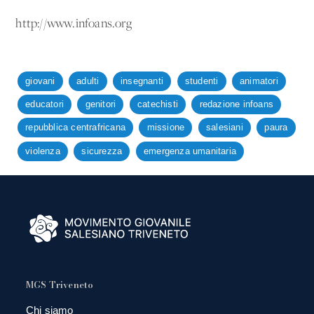
http://www.infoans.org
giovani
adulti
insegnanti
studenti
animatori
educatori
genitori
catechisti
redazione infoans
repubblica centrafricana
missione
salesiani
paura
violenza
sicurezza
emergenza umanitaria
MGS Triveneto
Chi siamo