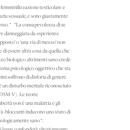
 femminilizzazione testicolare e
naria sessuale, e sono giustamente
esso. “ “La consapevolezza di se
ere danneggiata da esperienze
opposto’ o ‘una via di mezzo’ non
i essere altra cosa da quella che
zzo biologico altrimenti sano crede
blema psicologico oggettivo che sta
i soffrono di disforia di genere.
è un disturbo mentale riconosciuto
DSM-V). Le teorie
bertà non è una malattia e gli
rtà-bloccanti inducono uno stato di
 biologicamente sano “.
 di legge confonderà ulteriormente