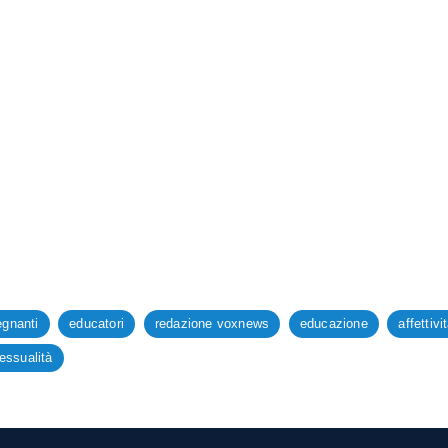
egnanti
educatori
redazione voxnews
educazione
affettivi
essualità