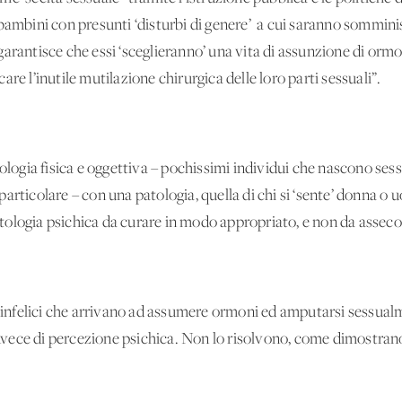
 bambini con presunti ‘disturbi di genere’ a cui saranno sommini
arantisce che essi ‘sceglieranno’ una vita di assunzione di ormon
re l’inutile mutilazione chirurgica delle loro parti sessuali”.
tologia fisica e oggettiva – pochissimi individui che nascono ses
articolare – con una patologia, quella di chi si ‘sente’ donna 
tologia psichica da curare in modo appropriato, e non da assec
a infelici che arrivano ad assumere ormoni ed amputarsi sessualm
ece di percezione psichica. Non lo risolvono, come dimostrano le