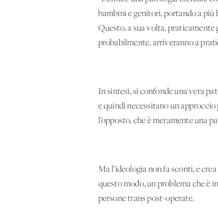
bambini e genitori, portando a più
Questo, a sua volta, praticamente g
probabilmente, arriveranno a pratica
In sintesi, si confonde una vera pa
e quindi necessitano un approccio p
l’opposto, che è meramente una pa
Ma l’ideologia non fa sconti, e cre
questo modo, un problema che è inv
persone trans post-operate.