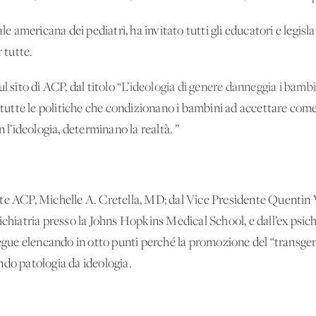
ale americana dei pediatri, ha invitato tutti gli educatori e legis
 tutte.
l sito di ACP, dal titolo
“L’ideologia di genere danneggia i bambi
e tutte le politiche che condizionano i bambini ad accettare com
n l’ideologia, determinano la realtà. ”
te ACP, Michelle A. Cretella, MD; dal Vice Presidente Quentin
ichiatria presso la Johns Hopkins Medical School, e dall’ex psi
ue elencando in otto punti perché la promozione del “transge
ndo patologia da ideologia.