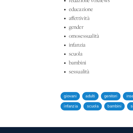
redazione voxnews
educazione
affettività
gender
omosessualità
infanzia
scuola
bambini
sessualità
giovani
adulti
genitori
ins
infanzia
scuola
bambini
s