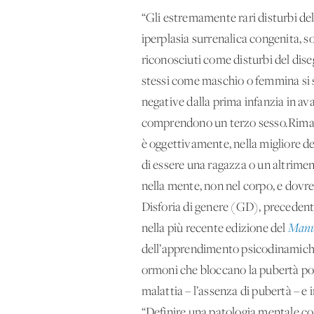
“Gli estremamente rari disturbi del
iperplasia surrenalica congenita, s
riconosciuti come disturbi del dis
stessi come maschio o femmina si s
negative dalla prima infanzia in av
comprendono un terzo sesso.Rimang
è oggettivamente, nella migliore d
di essere una ragazza o un altrime
nella mente, non nel corpo, e dovr
Disforia di genere (GD), preceden
nella più recente edizione del
Manua
dell’apprendimento psicodinamiche 
ormoni che bloccano la pubertà pos
malattia – l’assenza di pubertà – e
“Definire una patologia mentale com