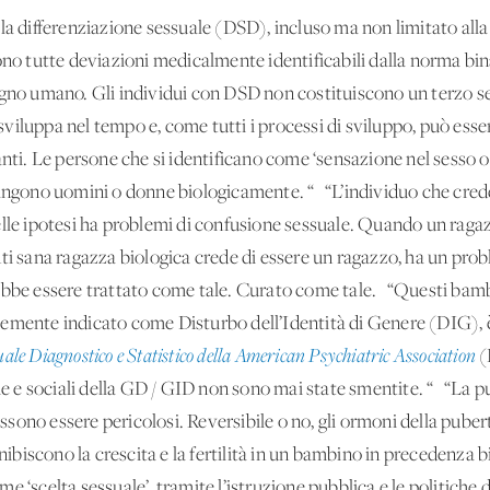
la differenziazione sessuale (DSD), incluso ma non limitato alla
ono tutte deviazioni medicalmente identificabili dalla norma bi
egno umano. Gli individui con DSD non costituiscono un terzo s
viluppa nel tempo e, come tutti i processi di sviluppo, può ess
anti. Le persone che si identificano come ‘sensazione nel sesso 
ono uomini o donne biologicamente. “ “L’individuo che crede d
elle ipotesi ha problemi di confusione sessuale. Quando un raga
nti sana ragazza biologica crede di essere un ragazzo, ha un pro
ebbe essere trattato come tale. Curato come tale. “Questi bambin
temente indicato come Disturbo dell’Identità di Genere (DIG), 
le Diagnostico e Statistico della American Psychiatric Association
(
e sociali della GD / GID non sono mai state smentite. “ “La pu
sono essere pericolosi. Reversibile o no, gli ormoni della pube
 inibiscono la crescita e la fertilità in un bambino in precedenza
e ‘scelta sessuale’ tramite l’istruzione pubblica e le politiche