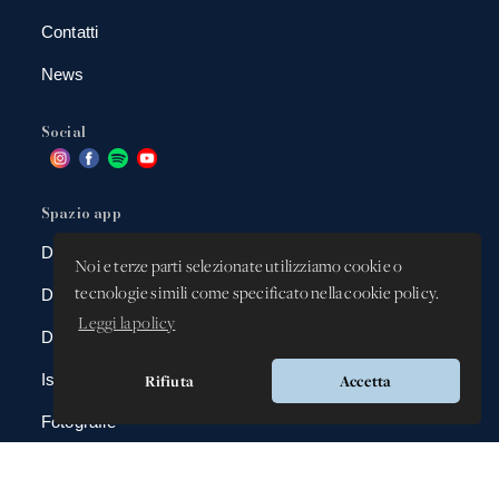
Contatti
News
Social
Spazio app
DBAnima
Noi e terze parti selezionate utilizziamo cookie o
tecnologie simili come specificato nella cookie policy.
DBContest
Leggi la policy
DBDrive
Iscrizioni
Rifiuta
Accetta
Fotografie
Gadgets