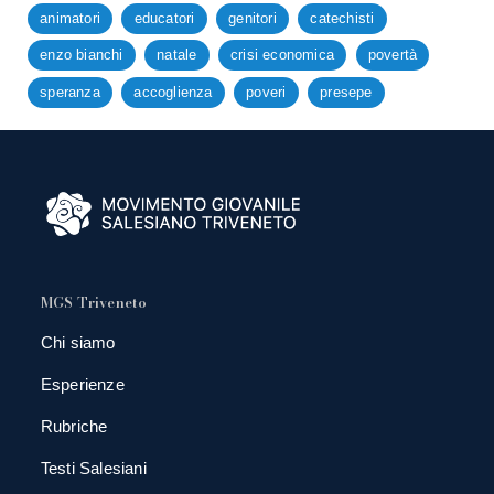
animatori
educatori
genitori
catechisti
enzo bianchi
natale
crisi economica
povertà
speranza
accoglienza
poveri
presepe
MGS Triveneto
Chi siamo
Esperienze
Rubriche
Testi Salesiani