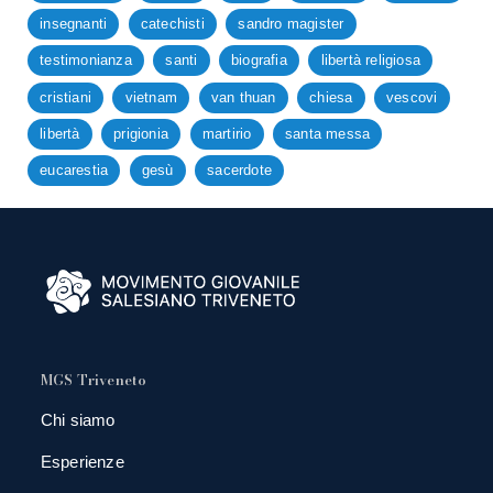
insegnanti
catechisti
sandro magister
testimonianza
santi
biografia
libertà religiosa
cristiani
vietnam
van thuan
chiesa
vescovi
libertà
prigionia
martirio
santa messa
eucarestia
gesù
sacerdote
MGS Triveneto
Chi siamo
Esperienze