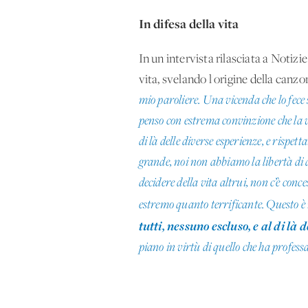
In difesa della vita
In un'intervista rilasciata a Notiz
vita, svelando l'origine della can
mio paroliere. Una vicenda che lo fece 
penso con estrema convinzione che la vi
di là delle diverse esperienze, e rispet
grande, noi non abbiamo la libertà di d
decidere della vita altrui, non c’è conc
estremo quanto terrificante. Questo è i
tutti, nessuno escluso, e al di là 
piano in virtù di quello che ha profess