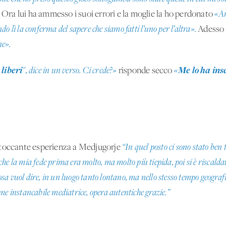
.
Ora lui ha ammesso i suoi errori e la moglie la ho perdonato
«Am
o lì la conferma del sapere che siamo fatti l’uno per l’altra».
Adesso
ne».
liberi
Me lo ha ins
", dice in un verso. Ci crede?»
risponde secco
«
 toccante esperienza a Medjugorje
“In quel posto ci sono stato ben 
, che la mia fede prima era molto, ma molto più tiepida, poi si è riscalda
a vuol dire, in un luogo tanto lontano, ma nello stesso tempo geografic
me instancabile mediatrice, opera autentiche grazie.”