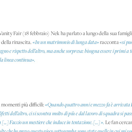
Vanity Fair (18 febbraio) Nek ha parlato a lungo della sua famig
 della rinascita.
«In un matrimonio di lunga data»
racconta
«si pu
gno e rispetto dell’altro, ma anche sorpresa: bisogna essere i primi a t
a linea continua».
 momenti più difficili:
«Quando quattro anni e mezzo fa è arrivata B
etti dell’altro, ci si scontra molto di più e dal lavoro di squadra si 
[...] Faccio un mestiere che induce in tentazione. [...] ».
Le fan cercan
olte che ho preso questo gioco sottogamba sono state quelle in cui mi son