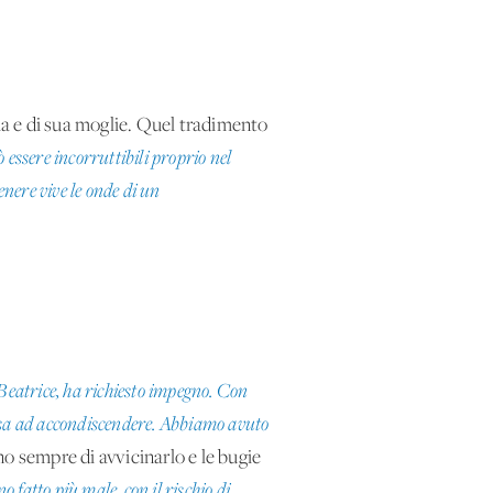
lia e di sua moglie. Quel tradimento
ò essere incorruttibili proprio nel
enere vive le onde di un
eatrice, ha richiesto impegno. Con
passa ad accondiscendere. Abbiamo avuto
o sempre di avvicinarlo e le bugie
o fatto più male, con il rischio di