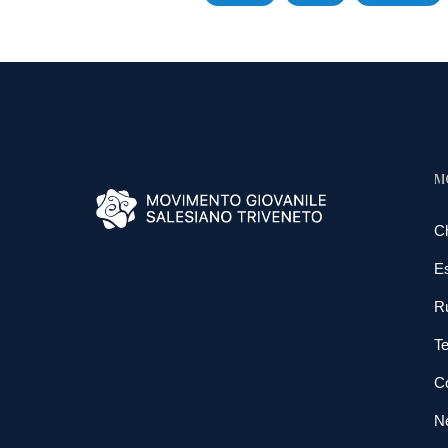
M
C
E
R
Te
Co
N