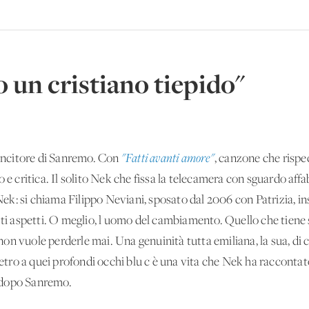
 un cristiano tiepido"
vincitore di Sanremo. Con
"Fatti avanti amore"
, canzone che rispec
 e critica. Il solito Nek che fissa la telecamera con sguardo affab
o Nek: si chiama Filippo Neviani, sposato dal 2006 con Patrizia,
 ti aspetti. O meglio, l'uomo del cambiamento. Quello che tiene 
n vuole perderle mai. Una genuinità tutta emiliana, la sua, di c
ietro a quei profondi occhi blu c'è una vita che Nek ha raccontato,
to dopo Sanremo.