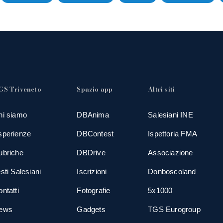
GS Triveneto
Spazio app
Altri siti
hi siamo
DBAnima
Salesiani INE
sperienze
DBContest
Ispettoria FMA
ubriche
DBDrive
Associazione
sti Salesiani
Iscrizioni
Donboscoland
ntatti
Fotografie
5x1000
ews
Gadgets
TGS Eurogroup