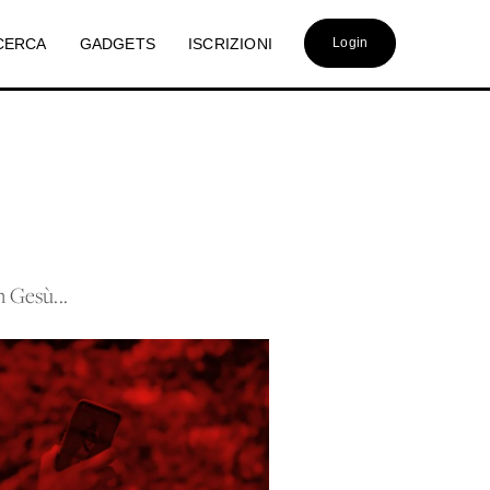
CERCA
GADGETS
ISCRIZIONI
Login
n Gesù...