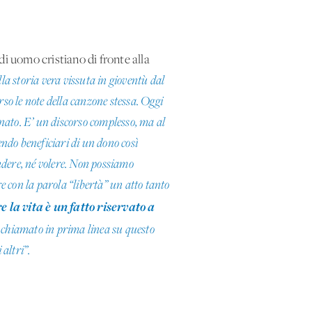
i uomo cristiano di fronte alla
a storia vera vissuta in gioventù dal
rso le note della canzone stessa. Oggi
onato. E’ un discorso complesso, ma al
sendo beneficiari di un dono così
endere, né volere. Non possiamo
are con la parola “libertà” un atto tanto
 la vita è un fatto riservato a
 è chiamato in prima linea su questo
 altri”.