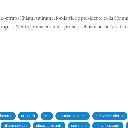
incontrato Chiara Amirante, fondatrice e presidente della Comu
l Vangelo. Mentre prima era stato, per sua definizione, un "cristi
ducatori
attualità
nek
corrado paolucci
redazione aleteia
filippo neviani
chiara amirante
comunità
nuovi orizzonti