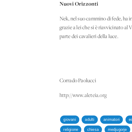
Nuovi Orizzonti
Nek, nel suo cammino di fede, ha 
grazie a lei che si è riavvicinato a
parte dei cavalieri della luce.
Corrado Paolucci
http://www.aleteia.org
giovani
adulti
animatori
e
religione
chiesa
medjugorje