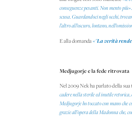
conseguenze pesanti. Non mento più»
scusa. Guardandoci negli occhi, trovand
l’altro all’oscuro, lontano, nell’omissio
La verità rende 
E alla domanda
«"
Medjugorje e la fede ritrovata
Nel 2009 Nek ha parlato della sua
cadere nella sterile ed inutile retorica
Medjugorje ho toccato con mano che cos
grazie all’opera della Madonna che, co