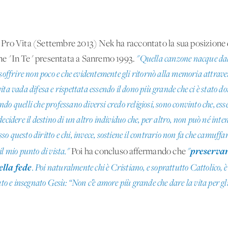
ie Pro Vita (Settembre 2013) Nek ha raccontato la sua posizione d
zone "In Te" presentata a Sanremo 1993.
"Quella canzone nacque dall
soffrire non poco e che evidentemente gli ritornò alla memoria attrave
ta vada difesa e rispettata essendo il dono più grande che ci è stato d
tando quelli che professano diversi credo religiosi, sono convinto che, es
ecidere il destino di un altro individuo che, per altro, non può né int
esso questo diritto e chi, invece, sostiene il contrario non fa che camuff
preservare
l mio punto di vista."
Poi ha concluso affermando che
"
della fede
. Poi naturalmente chi è Cristiano, e soprattutto Cattolico,
ato e insegnato Gesù: “Non c’è amore più grande che dare la vita per gli