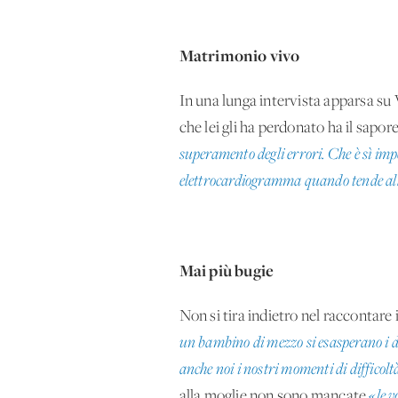
Matrimonio vivo
In una lunga intervista apparsa su 
che lei gli ha perdonato ha il sapore
superamento degli errori. Che è sì impe
elettrocardiogramma quando tende all
Mai più bugie
Non si tira indietro nel raccontare i
un bambino di mezzo si esasperano i dif
anche noi i nostri momenti di difficoltà 
alla moglie non sono mancate
«le v