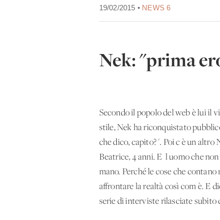
19/02/2015 •
NEWS 6
Nek: "prima ero
Secondo il popolo del web è lui il 
stile, Nek ha riconquistato pubblico
che dico, capito?". Poi c'è un altr
Beatrice, 4 anni. E' l'uomo che non
mano. Perché le cose che contano no
affrontare la realtà così com'è. E d
serie di interviste rilasciate subi