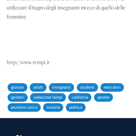
utilizzare il bagno degli insegnanti invece di quello delle
femmine.
http://www.tempi.it
giovani
adulti
insegnanti
studenti
educatori
genitori
redazione tempi
california
gender
pensiero unico
società
politica