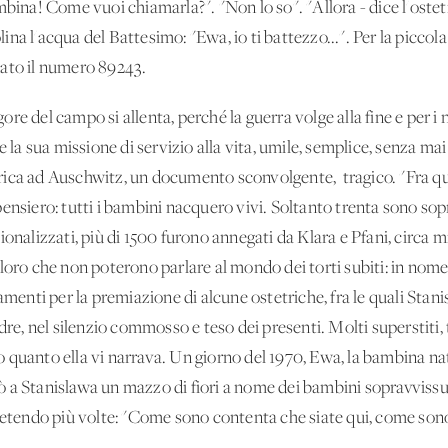
mbina! Come vuoi chiamarla?". "Non lo so". "Allora - dice l'ostetr
olina l'acqua del Battesimo: "Ewa, io ti battezzo...". Per la piccol
dato il numero 89243.
gore del campo si allenta, perché la guerra volge alla fine e per i n
e la sua missione di servizio alla vita, umile, semplice, senza mai
ca ad Auschwitz, un documento sconvolgente, tragico. "Fra quegli
ensiero: tutti i bambini nacquero vivi. Soltanto trenta sono sop
ionalizzati, più di 1500 furono annegati da Klara e Pfani, circa m
loro che non poterono parlare al mondo dei torti subiti: in nome
amenti per la premiazione di alcune ostetriche, fra le quali Stanis
dre, nel silenzio commosso e teso dei presenti. Molti superstiti,
 quanto ella vi narrava. Un giorno del 1970, Ewa, la bambina nat
 a Stanislawa un mazzo di fiori a nome dei bambini sopravvissut
ipetendo più volte: "Come sono contenta che siate qui, come sono