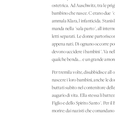
ostetrica. Ad Auschwitz, tra le pri
bambino che nasce. C'erano due "ost
ammala Klara, l'infanticida. Stanisl
manda nella "sala parto", all'intern
letti separati. Le donne partoriscono
appena nati. Di ognuno occorre pot
devono uccidere i bambini". Va nell
qualche benda... e un grande amore
Per tremila volte, disubbidisce all'
nascere i loro bambini, anche le do
buttati subito nel contenitore del
augurio di vita. Ella stessa li batt
Figlio e dello Spirito Santo". Per i
morire: dai nazisti che comandano i