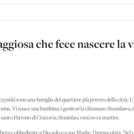
aggiosa che fece nascere la 
czynski sono una famiglia del quartiere più povero della città. Un
donna. Vi nasce una bambina: i genitori la chiamano Stanislawa
 santo Patrono di Cracovia, Stanislao, vescovo e martire.
libera e obbediente a Dio solo e a sua Madre, l'Immacolata. Nel 19