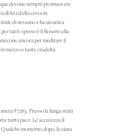
 chiunque devono sempre promuovere
 di lei ed ella cerca in
 male di nessuno e ha un'unica
per tutti: spesso è il Rosario alla
iuniscono ancora per meditare il
, in mezzo a tante crudeltà.
ioniera 87263. Presso la lunga stufa
orta tanta pace. Le accarezza il
rte. Qualche momento dopo, la aiuta