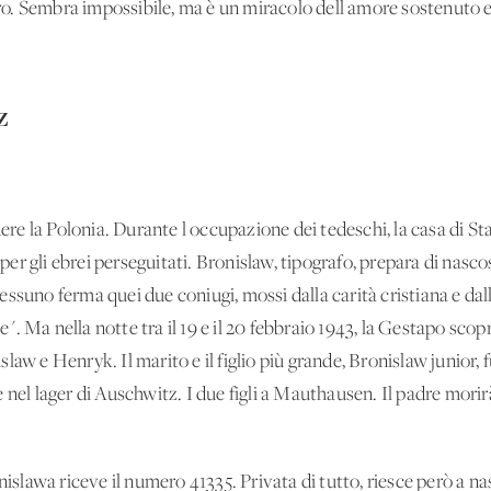
o. Sembra impossibile, ma è un miracolo dell'amore sostenuto 
Z
dere la Polonia. Durante l'occupazione dei tedeschi, la casa di S
 per gli ebrei perseguitati. Bronislaw, tipografo, prepara di nascost
ssuno ferma quei due coniugi, mossi dalla carità cristiana e dall
 Ma nella notte tra il 19 e il 20 febbraio 1943, la Gestapo scopr
nislaw e Henryk. Il marito e il figlio più grande, Bronislaw junior,
 nel lager di Auschwitz. I due figli a Mauthausen. Il padre morir
awa riceve il numero 41335. Privata di tutto, riesce però a nas