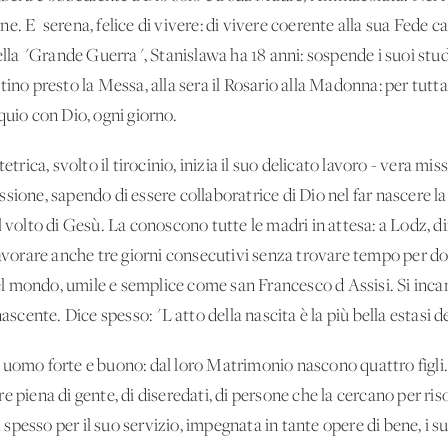
pane. E' serena, felice di vivere: di vivere coerente alla sua Fede 
della "Grande Guerra", Stanislawa ha 18 anni: sospende i suoi stud
tino presto la Messa, alla sera il Rosario alla Madonna: per tutta
quio con Dio, ogni giorno.
trica, svolto il tirocinio, inizia il suo delicato lavoro - vera miss
sione, sapendo di essere collaboratrice di Dio nel far nascere 
 volto di Gesù. La conoscono tutte le madri in attesa: a Lodz, di
lavorare anche tre giorni consecutivi senza trovare tempo per do
 mondo, umile e semplice come san Francesco d'Assisi. Si incant
ascente. Dice spesso: "L'atto della nascita è la più bella estasi d
 uomo forte e buono: dal loro Matrimonio nascono quattro figli.
 piena di gente, di diseredati, di persone che la cercano per riso
pesso per il suo servizio, impegnata in tante opere di bene, i s