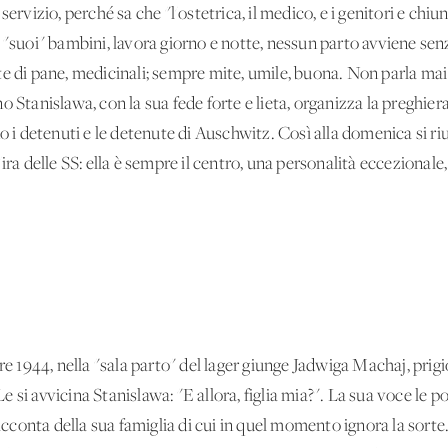
 servizio, perché sa che "l'ostetrica, il medico, e i genitori e
 i "suoi" bambini, lavora giorno e notte, nessun parto avviene senza
te di pane, medicinali; sempre mite, umile, buona. Non parla mai
 Stanislawa, con la sua fede forte e lieta, organizza la preghiera 
no i detenuti e le detenute di Auschwitz. Così alla domenica si r
ira delle SS: ella è sempre il centro, una personalità eccezionale
re 1944, nella "sala parto" del lager giunge Jadwiga Machaj, prig
si avvicina Stanislawa: "E allora, figlia mia?". La sua voce le p
 racconta della sua famiglia di cui in quel momento ignora la so