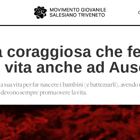
a coraggiosa che f
a vita anche ad Au
 sua vita per far nascere i bambini (e battezzarli), avendo 
ori devono sempre promuovere la vita.