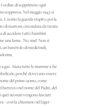
 l'ordine di sopprimere ogni
ano soppressi. Nel maggio 1943 si
ca. L'uomo la guarda stupito, poi la
tto di mattoni, circondata da trenta
wa di uccidere tutti i bambini
ome una lama: "No, mai! Non si
, un barattolo di medicinali,
Madonna.
ra a gas. Aiuta tutte le mamme a far
 ombelicale, perché dovevano essere
il nome del primo uomo, come
o ti battezzo nel nome del Padre, del
oi quei neonati vengono lasciati
a - così la chiamano nel lager -