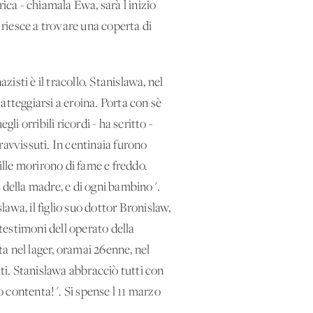
ica - chiamala Ewa, sarà l'inizio
a riesce a trovare una coperta di
azisti è il tracollo. Stanislawa, nel
 atteggiarsi a eroina. Porta con sè
 orribili ricordi - ha scritto -
ravvissuti. In centinaia furono
ille morirono di fame e freddo.
 della madre, e di ogni bambino".
lawa, il figlio suo dottor Bronislaw,
 testimoni dell'operato della
a nel lager, oramai 26enne, nel
i. Stanislawa abbracciò tutti con
 contenta!". Si spense l'11 marzo