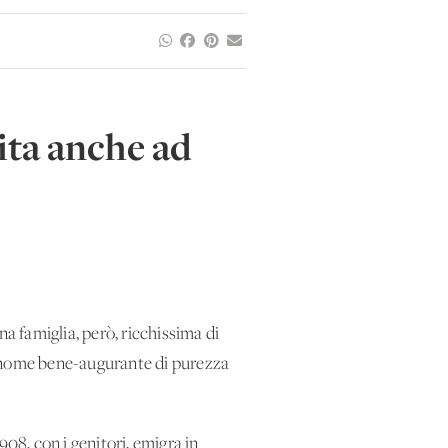
vita anche ad
a famiglia, però, ricchissima di
, nome bene-augurante di purezza
08, con i genitori, emigra in