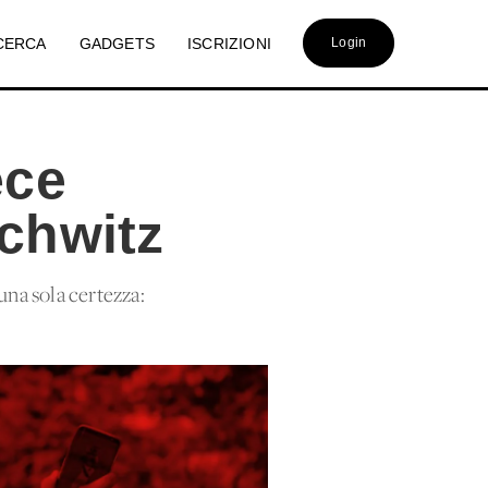
CERCA
GADGETS
ISCRIZIONI
Login
ece
schwitz
una sola certezza: