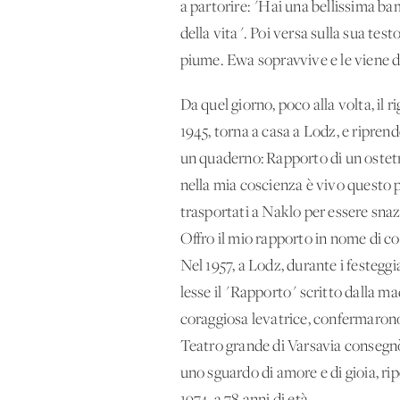
a partorire: "Hai una bellissima ba
della vita". Poi versa sulla sua test
piume. Ewa sopravvive e le viene 
Da quel giorno, poco alla volta, il ri
1945, torna a casa a Lodz, e riprend
un quaderno: Rapporto di un'ostetri
nella mia coscienza è vivo questo p
trasportati a Naklo per essere snaz
Offro il mio rapporto in nome di co
Nel 1957, a Lodz, durante i festeggi
lesse il "Rapporto" scritto dalla ma
coraggiosa levatrice, confermarono
Teatro grande di Varsavia consegnò
uno sguardo di amore e di gioia, r