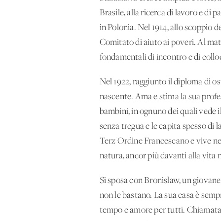
Brasile, alla ricerca di lavoro e di 
in Polonia. Nel 1914, allo scoppio 
Comitato di aiuto ai poveri. Al mat
fondamentali di incontro e di collo
Nel 1922, raggiunto il diploma di oste
nascente. Ama e stima la sua profes
bambini, in ognuno dei quali vede il
senza tregua e le capita spesso di 
Terz'Ordine Francescano e vive nel
natura, ancor più davanti alla vita n
Si sposa con Bronislaw, un giovane
non le bastano. La sua casa è sempre
tempo e amore per tutti. Chiamata s