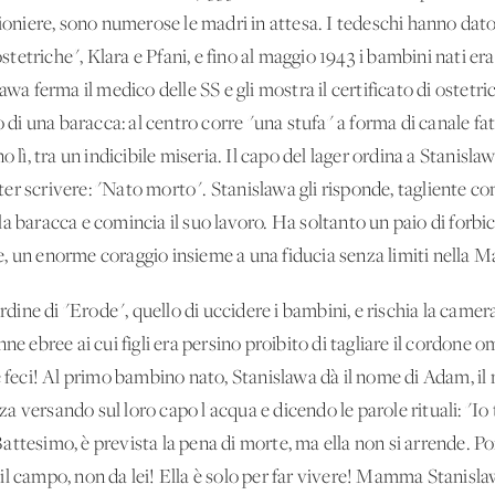
gioniere, sono numerose le madri in attesa. I tedeschi hanno dato
etriche", Klara e Pfani, e fino al maggio 1943 i bambini nati er
awa ferma il medico delle SS e gli mostra il certificato di ostetri
o di una baracca: al centro corre "una stufa" a forma di canale fa
 lì, tra un'indicibile miseria. Il capo del lager ordina a Stanisla
er scrivere: "Nato morto". Stanislawa gli risponde, tagliente c
a baracca e comincia il suo lavoro. Ha soltanto un paio di forbici
, un enorme coraggio insieme a una fiducia senza limiti nella 
ordine di "Erode", quello di uccidere i bambini, e rischia la came
nne ebree ai cui figli era persino proibito di tagliare il cordone
le feci! Al primo bambino nato, Stanislawa dà il nome di Adam, 
ezza versando sul loro capo l'acqua e dicendo le parole rituali: "I
l Battesimo, è prevista la pena di morte, ma ella non si arrende. P
l campo, non da lei! Ella è solo per far vivere! Mamma Stanislaw