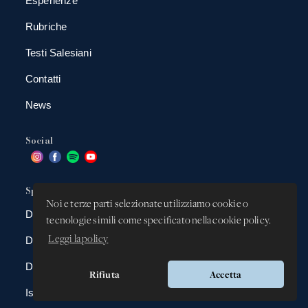
Esperienze
Rubriche
Testi Salesiani
Contatti
News
Social
Spazio app
Noi e terze parti selezionate utilizziamo cookie o
DBAnima
tecnologie simili come specificato nella cookie policy.
Leggi la policy
DBContest
DBDrive
Rifiuta
Accetta
Iscrizioni