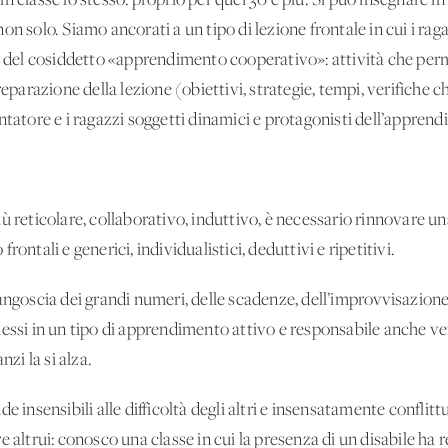
 classe lo stesso: proprio per quei 30 e più. Si può insegnare in 
on solo. Siamo ancorati a un tipo di lezione frontale in cui i ra
io del cosiddetto «apprendimento cooperativo»: attività che pe
eparazione della lezione (obiettivi, strategie, tempi, verifiche chia
ntatore e i ragazzi soggetti dinamici e protagonisti dell’appren
ù reticolare, collaborativo, induttivo, è necessario rinnovare u
ontali e generici, individualistici, deduttivi e ripetitivi.
ngoscia dei grandi numeri, delle scadenze, dell’improvvisazione. 
essi in un tipo di apprendimento attivo e responsabile anche vers
nzi la si alza.
e insensibili alle difficoltà degli altri e insensatamente conflitt
 altrui: conosco una classe in cui la presenza di un disabile ha r