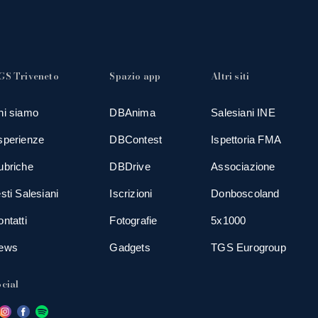
GS Triveneto
Spazio app
Altri siti
hi siamo
DBAnima
Salesiani INE
sperienze
DBContest
Ispettoria FMA
ubriche
DBDrive
Associazione
sti Salesiani
Iscrizioni
Donboscoland
ntatti
Fotografie
5x1000
ews
Gadgets
TGS Eurogroup
cial