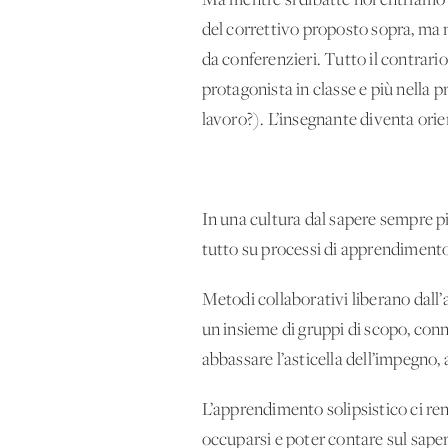
Ma mentre si dibatte noi entriamo in
del correttivo proposto sopra, ma n
da conferenzieri. Tutto il contrar
protagonista in classe e più nella pr
lavoro?). L’insegnante diventa orie
In una cultura dal sapere sempre pi
tutto su processi di apprendimento fr
Metodi collaborativi liberano dall’a
un insieme di gruppi di scopo, conn
abbassare l’asticella dell’impegno, a
L’apprendimento solipsistico ci rend
occuparsi e poter contare sul sapere