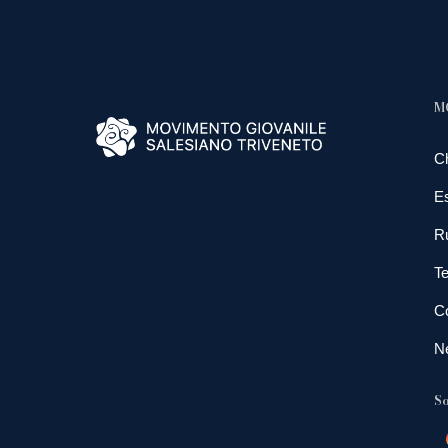
M
C
E
R
Te
Co
N
So