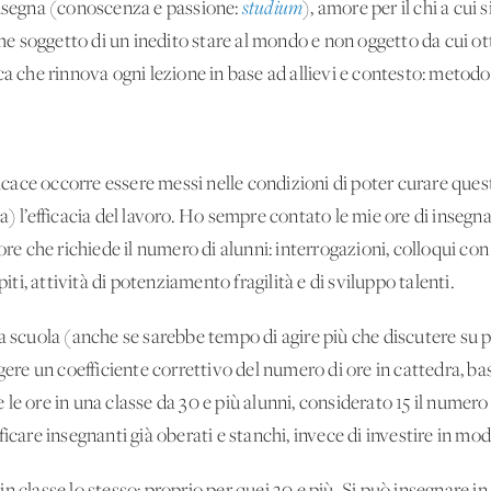
insegna (conoscenza e passione:
studium
), amore per il chi a cui 
 soggetto di un inedito stare al mondo e non oggetto da cui ott
ca che rinnova ogni lezione in base ad allievi e contesto: metod
fficace occorre essere messi nelle condizioni di poter curare ques
a) l’efficacia del lavoro. Ho sempre contato le mie ore di insegn
ore che richiede il numero di alunni: interrogazioni, colloqui con 
i, attività di potenziamento fragilità e di sviluppo talenti.
a scuola (anche se sarebbe tempo di agire più che discutere su p
ngere un coefficiente correttivo del numero di ore in cattedra, b
e ore in una classe da 30 e più alunni, considerato 15 il numero i
ficare insegnanti già oberati e stanchi, invece di investire in m