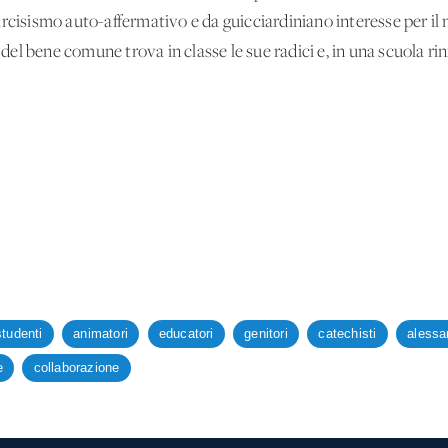
rcisismo auto-affermativo e da guicciardiniano interesse per il 
i del bene comune trova in classe le sue radici e, in una scuola ri
studenti
animatori
educatori
genitori
catechisti
alessa
e
collaborazione