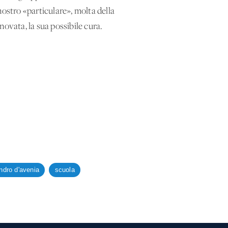
nostro «particulare», molta della
nnovata, la sua possibile cura.
ndro d'avenia
scuola