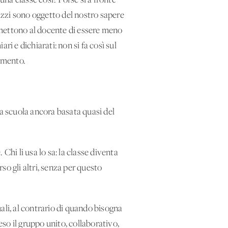
una classe così? Forse sì a fronte
gazzi sono oggetto del nostro sapere
rmettono al docente di essere meno
ri e dichiarati: non si fa così sul
dimento.
na scuola ancora basata quasi del
Chi li usa lo sa: la classe diventa
o gli altri, senza per questo
uali, al contrario di quando bisogna
eso il gruppo unito, collaborativo,