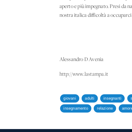
aperto e più impegnato. Presi da na
nostra italica difficoltà a occuparc
Alessandro D'Avenia
http://www.lastampa.it
giovani
adulti
insegnanti
insegnamento
relazione
amor