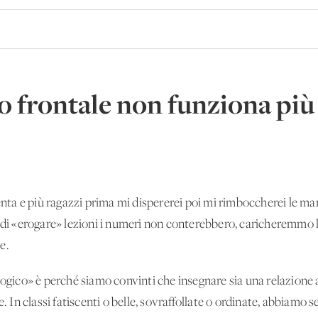
 frontale non funziona più
renta e più ragazzi prima mi dispererei poi mi rimboccherei le man
 di «erogare» lezioni i numeri non conterebbero, caricheremmo le
se.
logico» è perché siamo convinti che insegnare sia una relazione 
e. In classi fatiscenti o belle, sovraffollate o ordinate, abbiamo 