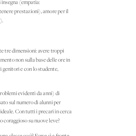
si insegna (empatia:
enere prestazioni), amore per il
o).
te tre dimensioni: avere troppi
amento non sulla base delle ore in
i genitori e con lo studente,
roblemi evidenti da anni) di
asato sul numero di alunni per
deale. Con tutti i precari in cerca
odo coraggioso su nuove leve?