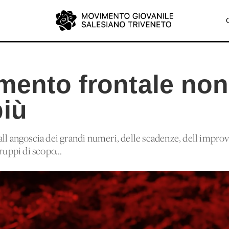
mento frontale non
più
ll'angoscia dei grandi numeri, delle scadenze, dell'improvvi
ruppi di scopo...