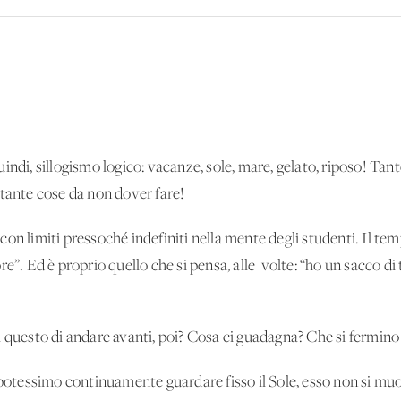
indi, sillogismo logico: vacanze, sole, mare, gelato, riposo! Tan
 tante cose da non dover fare!
ra con limiti pressoché indefiniti nella mente degli studenti. Il t
re”. Ed è proprio quello che si pensa, alle volte: “ho un sacco
a questo di andare avanti, poi? Cosa ci guadagna? Che si fermino
potessimo continuamente guardare fisso il Sole, esso non si muov