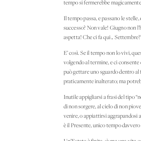
tempo si fermerebbe magicamente. V
Il tempo passa, e passano le stelle
successo? Non vale! Giugno non l’
aspetta! Che ci fa qui… Settembre?
E’ così. Se il tempo non lo vivi, qu
volgendo al termine, e ci consente 
può gettare uno sguardo dentro al fa
praticamente inalterato; ma potrebb
Inutile appigliarsi a frasi del tipo 
di non sorgere, al cielo di non pio
venire, o appiattirsi aggrapandosi 
è il Presente, unico tempo davvero