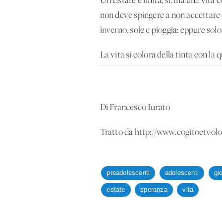
Un’Estate è finita, sì: ma una vita
non deve spingere a non accettare c
inverno, sole e pioggia: eppure solo
La vita si colora della tinta con la 
Di Francesco Iurato
Tratto da
http://www.cogitoetvolo.
preadolescenti
adolescenti
gi
estate
speranza
vita