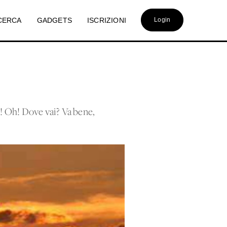
CERCA
GADGETS
ISCRIZIONI
Login
! Oh! Dove vai? Va bene,