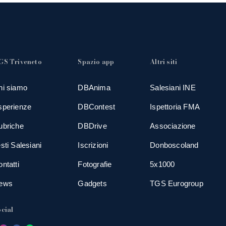
GS Triveneto
Spazio app
Altri siti
hi siamo
DBAnima
Salesiani INE
sperienze
DBContest
Ispettoria FMA
ubriche
DBDrive
Associazione
sti Salesiani
Iscrizioni
Donboscoland
ntatti
Fotografie
5x1000
ews
Gadgets
TGS Eurogroup
cial