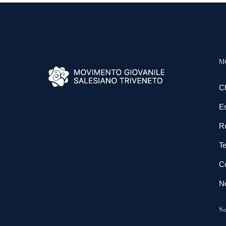
M
C
E
R
Te
Co
N
So