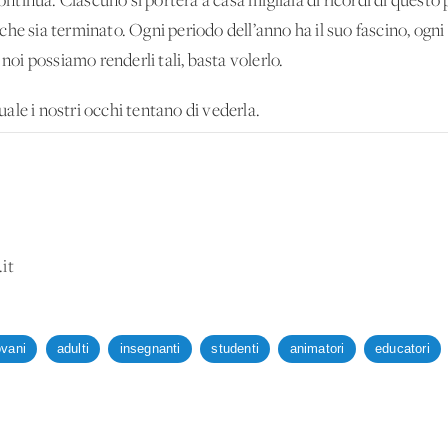
 continua. Ciascuno si porterà a casa migliaia di ricordi di quest
he sia terminato. Ogni periodo dell’anno ha il suo fascino, ogni 
 noi possiamo renderli tali, basta volerlo.
quale i nostri occhi tentano di vederla.
it
ovani
adulti
insegnanti
studenti
animatori
educatori