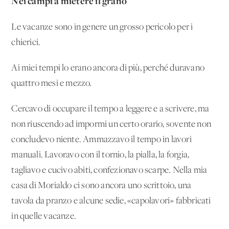
Nei campi a mietere il grano
Le vacanze sono in genere un grosso pericolo per i
chierici.
Ai miei tempi lo erano ancora di più, perché duravano
quattro mesi e mezzo.
Cercavo di occupare il tempo a leggere e a scrivere, ma
non riuscendo ad impormi un certo orario, sovente non
concludevo niente. Ammazzavo il tempo in lavori
manuali. Lavoravo con il tornio, la pialla, la forgia,
tagliavo e cucivo abiti, confezionavo scarpe. Nella mia
casa di Morialdo ci sono ancora uno scrittoio, una
tavola da pranzo e alcune sedie, «capolavori» fabbricati
in quelle vacanze.