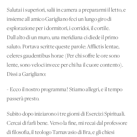
Salutai i superiori, salii in camera a prepararmi il letto, e
insieme all'amico Garigliano feci un lungo giro di
esplorazione per i dormitori, i corridoi, il cortile.
Dall'alto di un muro, una meridiana ci diede il primo
saluto. Portava scritte queste parole: Afflictis lentae,
celeres gaudentibus horae (Per chi soffre le ore sono
lente, sono veloci invece per chi ha il cuore contento).
Dissi a Garigliano:
- Ecco il nostro programma! Stiamo allegri, e il tempo
passerà presto.
Subito dopo iniziarono i tre giorni di Esercizi Spirituali.
Cercai di farli bene. Verso la fine, mi recai dal professore
di filosofia, il teologo Tarnavasio di Bra, e gli chiesi