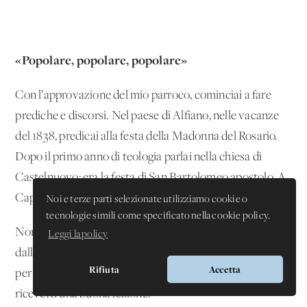
«Popolare, popolare, popolare»
Con l’approvazione del mio parroco, cominciai a fare
prediche e discorsi. Nel paese di Alfiano, nelle vacanze
del 1838, predicai alla festa della Madonna del Rosario.
Dopo il primo anno di teologia parlai nella chiesa di
Castelnuovo: era la festa di San Bartolomeo apostolo. A
Capriglio predicai per la Natività della Madonna.
Noi e terze parti selezionate utilizziamo cookie o
tecnologie simili come specificato nella cookie policy.
Non so quale nutrimento spirituale ricevesse la gente
Leggi la policy
dalle mie prediche. Dappertutto mi applaudivano, e finii
Rifiuta
Accetta
per lasciarmi guidare dalla vanità. Ma un giorno
ricevetti una buona lezione.