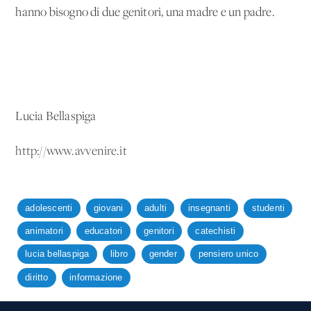
hanno bisogno di due genitori, una madre e un padre.
Lucia Bellaspiga
http://www.avvenire.it
adolescenti
giovani
adulti
insegnanti
studenti
animatori
educatori
genitori
catechisti
lucia bellaspiga
libro
gender
pensiero unico
diritto
informazione