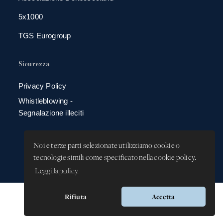
5x1000
TGS Eurogroup
Sicurezza
Privacy Policy
Whistleblowing -
Segnalazione illeciti
Noi e terze parti selezionate utilizziamo cookie o
tecnologie simili come specificato nella cookie policy.
Leggi la policy
Rifiuta
Accetta
Versione app: 3.64.2 (18ea8745)