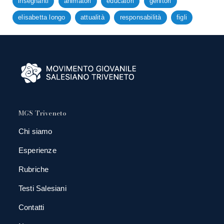
insegnanti
animatori
educatori
genitori
elisabetta longo
attualità
responsabilità
figli
MGS Triveneto
Chi siamo
Esperienze
Rubriche
Testi Salesiani
Contatti