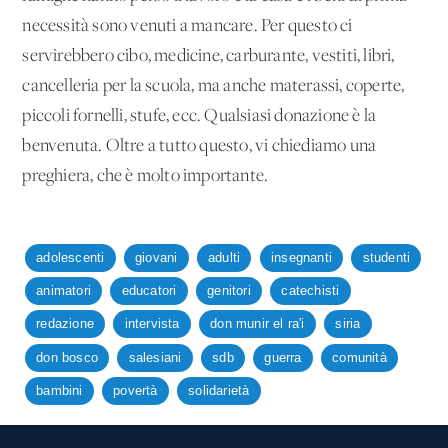
necessità sono venuti a mancare. Per questo ci
servirebbero cibo, medicine, carburante, vestiti, libri,
cancelleria per la scuola, ma anche materassi, coperte,
piccoli fornelli, stufe, ecc. Qualsiasi donazione è la
benvenuta. Oltre a tutto questo, vi chiediamo una
preghiera, che è molto importante.
adolescenti
giovani
adulti
insegnanti
studenti
animatori
educatori
genitori
catechisti
redazione
intervista
don munir el ra'i
siria
don bosco
salesiani
sdb
guerra
comunità
bambini
povertà
solidarietà