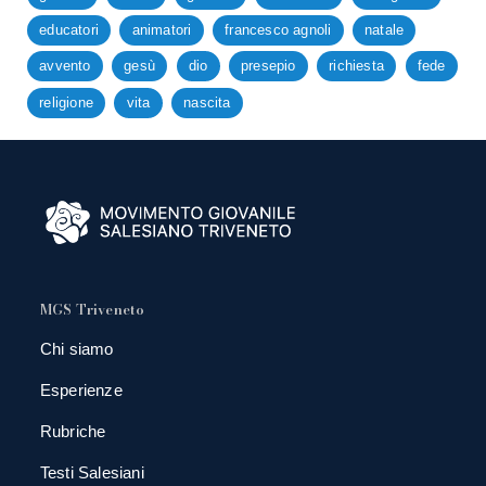
educatori
animatori
francesco agnoli
natale
avvento
gesù
dio
presepio
richiesta
fede
religione
vita
nascita
MGS Triveneto
Chi siamo
Esperienze
Rubriche
Testi Salesiani