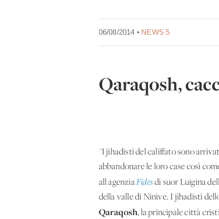
06/08/2014 •
NEWS 5
Qaraqosh, cacci
"I jihadisti del califfato sono arriv
abbandonare le loro case così come
all'agenzia
Fides
di suor Luigina del
della valle di Ninive. I jihadisti d
Qaraqosh
, la principale città cri