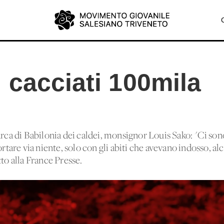
 cacciati 100mila
arca di Babilonia dei caldei, monsignor Louis Sako: "Ci son
ortare via niente, solo con gli abiti che avevano indosso, alc
tto alla France Presse.