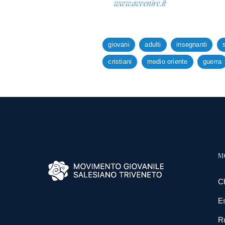
www.avvenire.it
giovani
adulti
insegnanti
cristiani
medio oriente
guerra
M
C
E
R