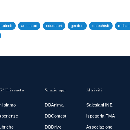
studenti
animatori
educatori
genitori
catechisti
redazi
GS Triveneto
Spazio app
Altri siti
hi siamo
DBAnima
Salesiani INE
sperienze
DBContest
Ispettoria FMA
ubriche
DBDrive
Associazione