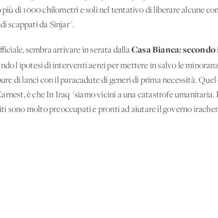
o più di 1000 chilometri e soli nel tentativo di liberare alcune c
di scappati da Sinjar".
Casa Bianca: secondo 
ficiale, sembra arrivare in serata dalla
ndo l'ipotesi di interventi aerei per mettere in salvo le minoranz
 di lanci con il paracadute di generi di prima necessità. Quel c
arnest, è che In Iraq "siamo vicini a una catastrofe umanitaria.
niti sono molto preoccupati e pronti ad aiutare il governo irache