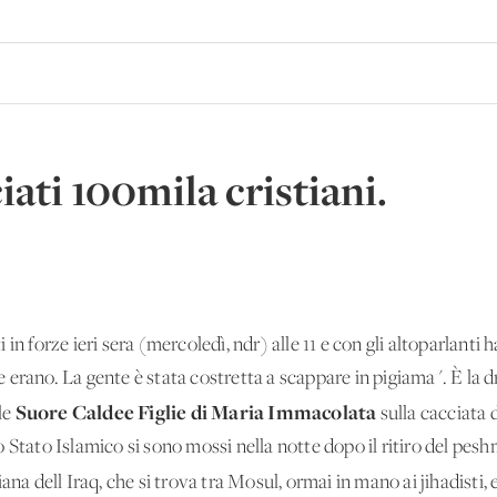
ati 100mila cristiani.
ati in forze ieri sera (mercoledì, ndr) alle 11 e con gli altoparlan
 erano. La gente è stata costretta a scappare in pigiama". È l
Suore Caldee Figlie di Maria Immacolata
le
sulla cacciata d
ello Stato Islamico si sono mossi nella notte dopo il ritiro del p
stiana dell'Iraq, che si trova tra Mosul, ormai in mano ai jihadisti, 