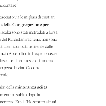
raccontare".
cciato via le migliaia di cristiani
to della Congregazione per
scalzi sono stati instradati a forza
ale del Kurdistan iracheno, non sono
izie mi sono state riferite dalle
Nunzio Apostolico in Iraq e conosce
asciate a loro stesse di fronte ad
no perso la vita. Occorre
onale.
minoranza sciita
bri della
no entrati subito dopo la
mente ad Erbil. "Ho sentito alcuni