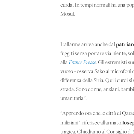
curda. In tempi normali ha una popo
Mosul.
patriar
L'allarme arriva anche dal
fuggiti senza portare via niente, so
alla
France Presse
. Gli estremisti su
vuoto - osserva Sako ai microfoni 
differenza della Siria. Qui i curdi 
strada. Sono donne, anziani, bambini
umanitaria".
"Apprendo ora che le città di Qaraq
Jose
miliziani", riferisce allarmato
tragica. Chiediamo al Consiglio di