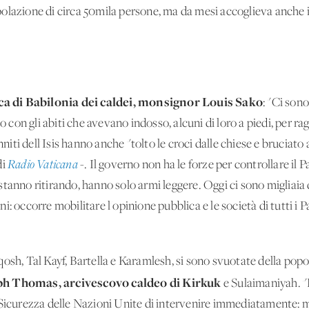
lazione di circa 50mila persone, ma da mesi accoglieva anche i p
ca di Babilonia dei caldei, monsignor Louis Sako
: "Ci son
lo con gli abiti che avevano indosso, alcuni di loro a piedi, per ra
nniti dell'Isis hanno anche "tolto le croci dalle chiese e bruciato
di
Radio Vaticana
-. Il governo non ha le forze per controllare il P
si stanno ritirando, hanno solo armi leggere. Oggi ci sono migliai
: occorre mobilitare l'opinione pubblica e le società di tutti i P
osh, Tal Kayf, Bartella e Karamlesh, si sono svuotate della popol
ph Thomas, arcivescovo caldeo
di Kirkuk
e Sulaimaniyah. "
 Sicurezza delle Nazioni Unite di intervenire immediatamente: 