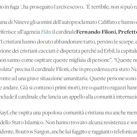
o in fuga", ha proseguito l'arcivescovo. "È terribile, non si può 
ana di Nineve gli uomini dell’autoproclamato Califfato e hanno ca
Fernando Filoni, Prefet
iferisce all’agenzia
Fides
il cardinale
 “I cristiani hanno dovuto abbandonare tutto, persino le scarpe, e 
zione dei cristiani cacciati è disperata perché ad Erbil, la capit
non sanno come ospitare queste migliaia di persone”. “Queste not
lata” precisa il cardinale Filoni, che in precedenza era stato 
fronte ad una grave situazione umanitaria. Queste persone sono l
andare. Già si contano i primi morti, tre o quattro ragazzi han
onclude il cardinale che lancia un appello alla comunità internazi
 Kayf, che ospita una popolosa comunità cristiana ma anche mem
i dello Stato Islamico. Non hanno trovato alcuna resistenza e so
dente, Boutros Sargon, anche lui fuggito e raggiunto telefonica