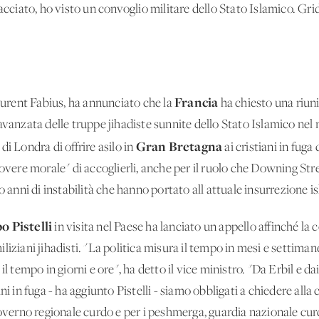
acciato, ho visto un convoglio militare dello Stato Islamico. Gri
Francia
Laurent Fabius, ha annunciato che la
ha chiesto una riuni
avanzata delle truppe jihadiste sunnite dello Stato Islamico nel 
Gran Bretagna
i Londra di offrire asilo in
ai cristiani in fuga
dovere morale" di accoglierli, anche per il ruolo che Downing Str
o anni di instabilità che hanno portato all'attuale insurrezione i
o Pistelli
in visita nel Paese ha lanciato un appello affinché la
liziani jihadisti. "La politica misura il tempo in mesi e settiman
il tempo in giorni e ore", ha detto il vice ministro. "Da Erbil e 
ni in fuga - ha aggiunto Pistelli - siamo obbligati a chiedere all
governo regionale curdo e per i peshmerga, guardia nazionale cur