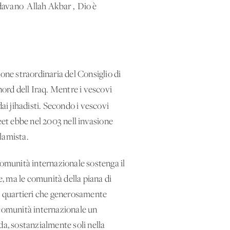
davano 'Allah Akbar', 'Dio è
one straordinaria del Consiglio di
nord dell'Iraq. Mentre i vescovi
 dai jihadisti. Secondo i vescovi
eet ebbe nel 2003 nell'invasione
slamista.
 comunità internazionale sostenga il
e, ma le comunità della piana di
dai quartieri che generosamente
a comunità internazionale un
da, sostanzialmente soli nella