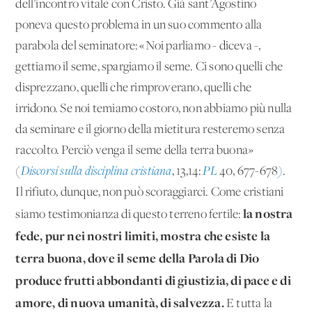
dell’incontro vitale con Cristo. Già sant’Agostino
poneva questo problema in un suo commento alla
parabola del seminatore: «Noi parliamo - diceva -,
gettiamo il seme, spargiamo il seme. Ci sono quelli che
disprezzano, quelli che rimproverano, quelli che
irridono. Se noi temiamo costoro, non abbiamo più nulla
da seminare e il giorno della mietitura resteremo senza
raccolto. Perciò venga il seme della terra buona»
(
Discorsi sulla disciplina cristiana
,
13,14:
PL
40, 677-678
)
.
Il rifiuto, dunque, non può scoraggiarci. Come cristiani
la nostra
siamo testimonianza di questo terreno fertile:
fede, pur nei nostri limiti, mostra che esiste la
terra buona, dove il seme della Parola di Dio
produce frutti abbondanti di giustizia, di pace e di
amore, di nuova umanità, di salvezza.
E tutta la