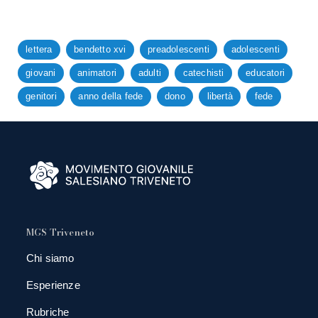
lettera
bendetto xvi
preadolescenti
adolescenti
giovani
animatori
adulti
catechisti
educatori
genitori
anno della fede
dono
libertà
fede
MGS Triveneto
Chi siamo
Esperienze
Rubriche