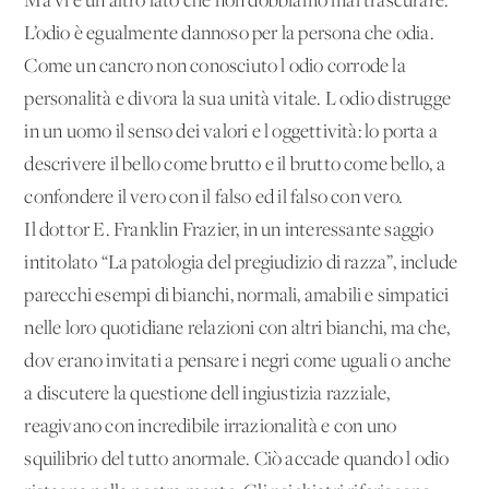
Ma vi è un altro lato che non dobbiamo mai trascurare.
L’odio è egualmente dannoso per la persona che odia.
Come un cancro non conosciuto l'odio corrode la
personalità e divora la sua unità vitale. L'odio distrugge
in un uomo il senso dei valori e l'oggettività: lo porta a
descrivere il bello come brutto e il brutto come bello, a
confondere il vero con il falso ed il falso con vero.
Il dottor E. Franklin Frazier, in un interessante saggio
intitolato “La patologia del pregiudizio di razza”, include
parecchi esempi di bianchi, normali, amabili e simpatici
nelle loro quotidiane relazioni con altri bianchi, ma che,
dov'erano invitati a pensare i negri come uguali o anche
a discutere la questione dell'ingiustizia razziale,
reagivano con incredibile irrazionalità e con uno
squilibrio del tutto anormale. Ciò accade quando l'odio