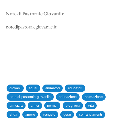
Note di Pastorale Giovanile
notedipastoralegiovanile.it
giovani
adulti
animatori
educatori
note di pastorale giovanile
educazione
animazione
amicizia
amici
nemici
preghiera
vita
sfida
amore
vangelo
gesù
comandamenti