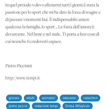
in quel periodo volevo allenarmi tutti i giorni: è stata la
passione per lo sport che mi ha dato la forza di reagire e
di passare i momenti bui. È indispensabile amare
qualcosa: la famiglia, lo sport… La forza dell’amore è
devastante. Nel bene e nel male. Ti porta a fare cose di
cui neanche ti crederesti capace.
Pietro Piccinini
http://www.tempi.it
giovani
adulti
animatori
educatori
catechisti
pietro piccini
redazione tempi
Sinisa Mihajlvoic