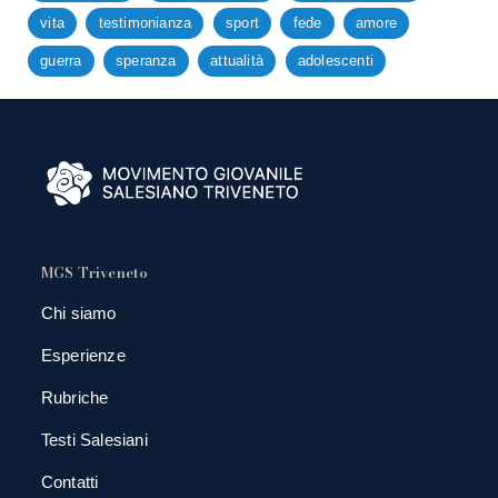
vita
testimonianza
sport
fede
amore
guerra
speranza
attualità
adolescenti
MGS Triveneto
Chi siamo
Esperienze
Rubriche
Testi Salesiani
Contatti