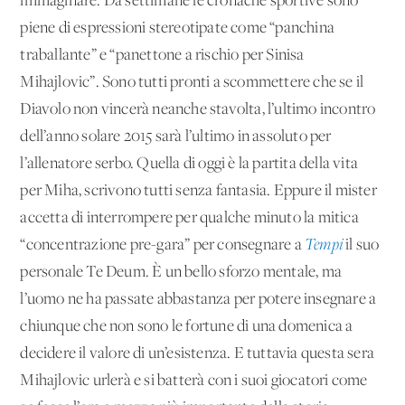
immaginare. Da settimane le cronache sportive sono
piene di espressioni stereotipate come “panchina
traballante” e “panettone a rischio per Sinisa
Mihajlovic”. Sono tutti pronti a scommettere che se il
Diavolo non vincerà neanche stavolta, l’ultimo incontro
dell’anno solare 2015 sarà l’ultimo in assoluto per
l’allenatore serbo. Quella di oggi è la partita della vita
per Miha, scrivono tutti senza fantasia. Eppure il mister
accetta di interrompere per qualche minuto la mitica
“concentrazione pre-gara” per consegnare a
Tempi
il suo
personale Te Deum. È un bello sforzo mentale, ma
l’uomo ne ha passate abbastanza per potere insegnare a
chiunque che non sono le fortune di una domenica a
decidere il valore di un’esistenza. E tuttavia questa sera
Mihajlovic urlerà e si batterà con i suoi giocatori come