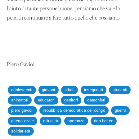
l’aiuto di tante persone buone, pensiamo che vale la
pena di continuare a fare tutto quello che possiamo.
Piero Gavioli
adolescenti
giovani
adulti
insegnanti
studenti
animatori
educatori
genitori
catechisti
piero gavioli
repubblica democratica del congo
guerra
guerra civile
attualità
speranza
don bosco
solidarietà