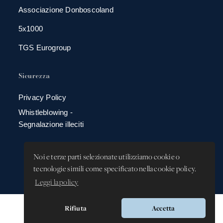
Associazione Donboscoland
5x1000
TGS Eurogroup
Sicurezza
Privacy Policy
Whistleblowing -
Segnalazione illeciti
Noi e terze parti selezionate utilizziamo cookie o
tecnologie simili come specificato nella cookie policy.
Leggi la policy
Rifiuta
Accetta
Versione app: 3.64.2 (18ea8745)