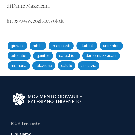
di Dante Mazzacani
http://www.cogitoetvolo.it
giovani
adulti
insegnanti
studenti
animatori
educatori
genitori
catechisti
dante mazzacani
memoria
relazione
saluto
amicizia
MGS Triveneto
Chi siamo