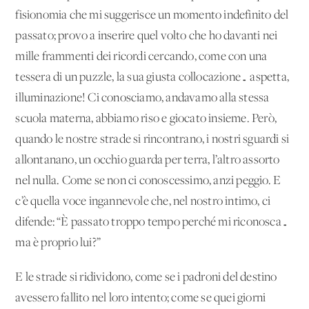
fisionomia che mi suggerisce un momento indefinito del
passato; provo a inserire quel volto che ho davanti nei
mille frammenti dei ricordi cercando, come con una
tessera di un puzzle, la sua giusta collocazione… aspetta,
illuminazione! Ci conosciamo, andavamo alla stessa
scuola materna, abbiamo riso e giocato insieme. Però,
quando le nostre strade si rincontrano, i nostri sguardi si
allontanano, un occhio guarda per terra, l’altro assorto
nel nulla. Come se non ci conoscessimo, anzi peggio. E
c’è quella voce ingannevole che, nel nostro intimo, ci
difende: “È passato troppo tempo perché mi riconosca…
ma è proprio lui?”
E le strade si ridividono, come se i padroni del destino
avessero fallito nel loro intento; come se quei giorni