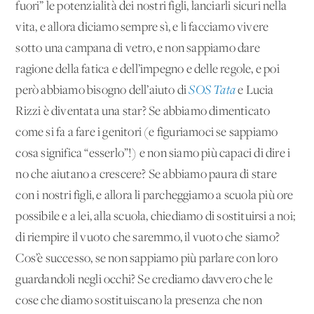
fuori” le potenzialità dei nostri figli, lanciarli sicuri nella
vita, e allora diciamo sempre sì, e li facciamo vivere
sotto una campana di vetro, e non sappiamo dare
ragione della fatica e dell’impegno e delle regole, e poi
però abbiamo bisogno dell’aiuto di
SOS Tata
e Lucia
Rizzi è diventata una star? Se abbiamo dimenticato
come si fa a fare i genitori (e figuriamoci se sappiamo
cosa significa “esserlo”!) e non siamo più capaci di dire i
no che aiutano a crescere? Se abbiamo paura di stare
con i nostri figli, e allora li parcheggiamo a scuola più ore
possibile e a lei, alla scuola, chiediamo di sostituirsi a noi;
di riempire il vuoto che saremmo, il vuoto che siamo?
Cos’è successo, se non sappiamo più parlare con loro
guardandoli negli occhi? Se crediamo davvero che le
cose che diamo sostituiscano la presenza che non