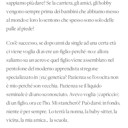
sappiamo più dare? Se la carriera, gli amici, gli hobby
vengono sempre prima dei bambini che abbiamo messo
al mondo e loro lo sentono che spesso sono solo delle
palle al piede?
Cos’è successo, se dopo anni da single ad una certa età
ci viene voglia di avere un-figlio-perché-no e allora
saliamo su un aereo e quel figlio viene assemblato nel
pentolone del moderno apprendista stregone
specializzato in (eu)genetica? Pazienza se l’ovocita non
è mio perché son vecchia. Pazienza se il liquido
seminale è di uno sconosciuto. Avevo voglia (capriccio)
di un figlio, ora ce l’ho. Mi stancherò? Può darsi: in fondo,
niente è per sempre. Lo terrà la nonna, la baby-sitter, la
vicina, la mia amica… la scuola.