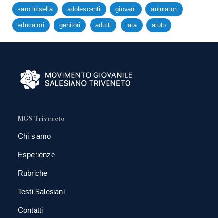
saro luisella
adolescenti
giovani
animatori
educatori
genitori
adulti
tata
aiuto
MGS Triveneto
Chi siamo
Esperienze
Rubriche
Testi Salesiani
Contatti