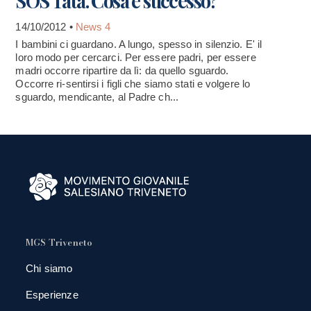
SOS Tata. Cosa è successo?
14/10/2012 •
News 4
I bambini ci guardano. A lungo, spesso in silenzio. E' il
loro modo per cercarci. Per essere padri, per essere
madri occorre ripartire da lì: da quello sguardo.
Occorre ri-sentirsi i figli che siamo stati e volgere lo
sguardo, mendicante, al Padre ch...
MGS Triveneto
Chi siamo
Esperienze