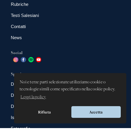
Rubriche
Testi Salesiani
Contatti
News
Social
Spazio app
Noi e terze parti selezionate utilizziamo cookie o
DBAnima
tecnologie simili come specificato nella cookie policy.
DBContest
Leggi la policy
DBDrive
Rifiuta
Accetta
Iscrizioni
Fotografie