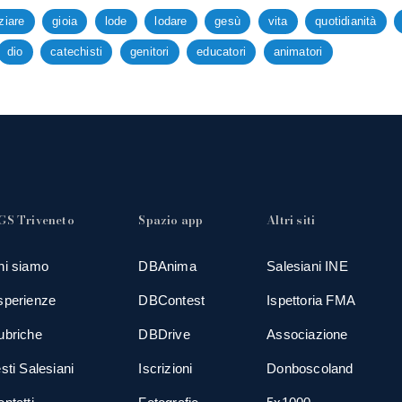
ziare
gioia
lode
lodare
gesù
vita
quotidianità
dio
catechisti
genitori
educatori
animatori
GS Triveneto
Spazio app
Altri siti
hi siamo
DBAnima
Salesiani INE
sperienze
DBContest
Ispettoria FMA
ubriche
DBDrive
Associazione
sti Salesiani
Iscrizioni
Donboscoland