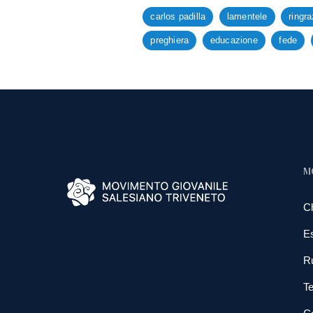
carlos padilla
lamentele
ringra
preghiera
educazione
fede
M
C
E
R
Te