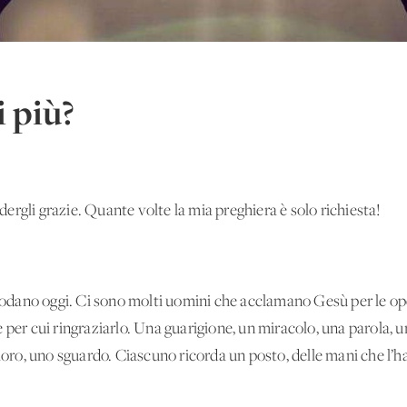
 più?
rgli grazie. Quante volte la mia preghiera è solo richiesta!
 lodano oggi. Ci sono molti uomini che acclamano Gesù per le ope
 per cui ringraziarlo. Una guarigione, un miracolo, una parola, 
 loro, uno sguardo. Ciascuno ricorda un posto, delle mani che l’h