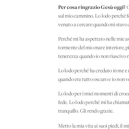
Per cosa ringrazio Gesù oggi?
O
sul mio cammino. Lo lodo perché f
venuto a cercare quando mi stavo 
Perché mi ha aspettato nelle mie as
tormente del mio mare interiore, pi
tenerezza quando io non riuscivo 
Lo lodo perché ha creduto in me e
quando era tutto oscuro e io non v
Lo lodo per i miei momenti di croce 
fede. Lo lodo perché mi ha chiamat
tranquillo. Gli rendo grazie.
Metto la mia vita ai suoi piedi, il m