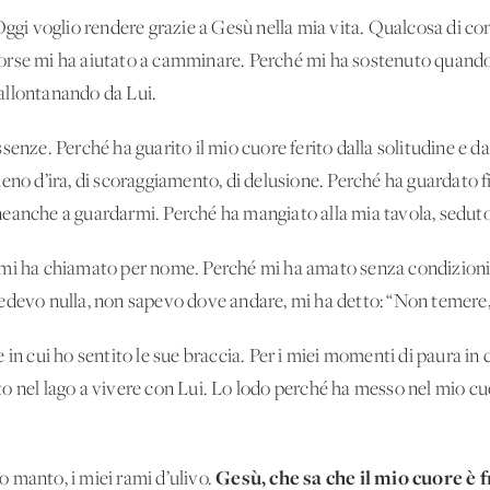
ggi voglio rendere grazie a Gesù nella mia vita. Qualcosa di c
orse mi ha aiutato a camminare. Perché mi ha sostenuto quando
allontanando da Lui.
senze. Perché ha guarito il mio cuore ferito dalla solitudine e da
eno d’ira, di scoraggiamento, di delusione. Perché ha guardato f
neanche a guardarmi. Perché ha mangiato alla mia tavola, sedut
 mi ha chiamato per nome. Perché mi ha amato senza condizioni
edevo nulla, non sapevo dove andare, mi ha detto: “Non temere,
in cui ho sentito le sue braccia. Per i miei momenti di paura in c
o nel lago a vivere con Lui. Lo lodo perché ha messo nel mio cu
Gesù, che sa che il mio cuore è f
io manto, i miei rami d’ulivo.