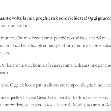
uante volte la mia preghiera è solo richiesta! Oggi guard
giorno. Impotente.
 murato. Che mi difendo tanto perché non mi facciano del male
uanto poco benedico gli uomini per il loro amore e la loro dedi
misuro!
 Per lodare Cristo che inizia la sua settimana di passione per a
reato.
nere. Oggi c’è luce e paura allo stesso tempo. Allegria e inquiet
uore quello che vive Gesù. Gioia per il fatto di poter vedere qu
cercano credendosi in possesso della verità. Maria è accanto a Ges