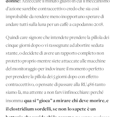
donne!
Azzeccare il minuto giusto in cui il meccanismo
d’azione sarebbe contraccettivo credo che sia così
improbabile da rendere meno inopportuno sperare di
andare tutti sulla luna per un caffè a capodanno 2018.
Quindi care signore che intendete prendere la pillola dei
cinque giorni dopo o vi rassegnate ad abortire seduta
stante, o decidete di avere un rapporto completo non
protetto proprio mentre siete attaccate alle macchine
del monitoraggio per indovinare il momento perfetto
per prendere la pillola dei 5 giorni dopo con effetto
contraccettivo, o pensate di passare alla RU486 tanto
siamo là, ma attente a non farvi infinocchiare: perché
qua si “gioca” a mirare chi deve morire, e
insomma
il clostridium sordelli, se non lo sapete è un