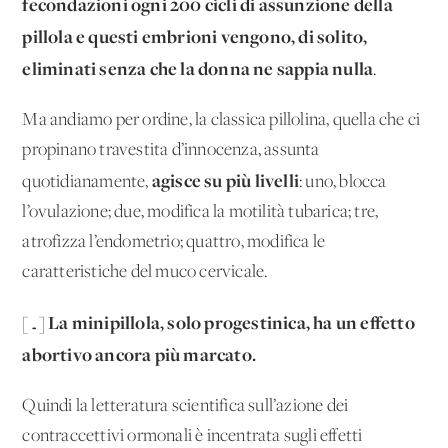
fecondazioni ogni 200 cicli di assunzione della
pillola e questi embrioni vengono, di solito,
eliminati senza che la donna ne sappia nulla
.
Ma andiamo per ordine, la classica pillolina, quella che ci
propinano travestita d’innocenza, assunta
agisce su più livelli
quotidianamente,
: uno, blocca
l’ovulazione; due, modifica la motilità tubarica; tre,
atrofizza l’endometrio; quattro, modifica le
caratteristiche del muco cervicale.
La minipillola, solo progestinica, ha un effetto
[…]
abortivo ancora più marcato.
Quindi la letteratura scientifica sull’azione dei
contraccettivi ormonali è incentrata sugli effetti