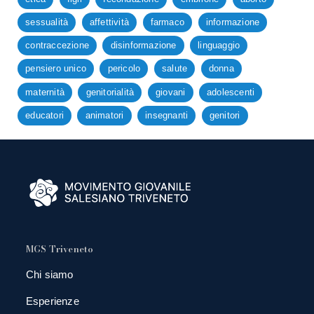
sessualità
affettività
farmaco
informazione
contraccezione
disinformazione
linguaggio
pensiero unico
pericolo
salute
donna
maternità
genitorialità
giovani
adolescenti
educatori
animatori
insegnanti
genitori
MGS Triveneto
Chi siamo
Esperienze