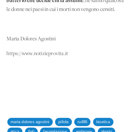
batterio che uccide chi la assume
, ne sanno qualcosa
le donne nei paesi in cui i morti non vengono censiti.
Maria Dolores Agostini
https://www.notizieprovita.it
maria dolores agostini
pillola
ru486
bioetica
etica
figli
fecondazione
embrione
aborto