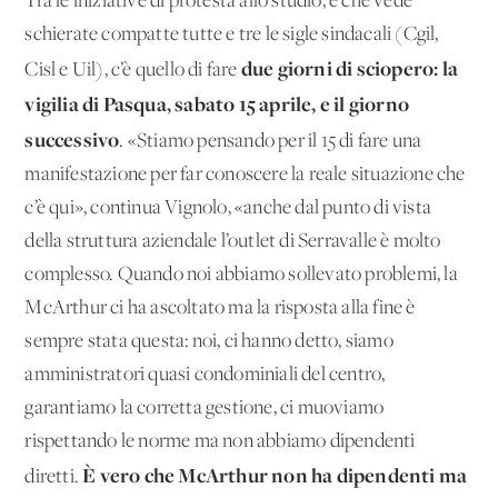
Tra le iniziative di protesta allo studio, e che vede
schierate compatte tutte e tre le sigle sindacali (Cgil,
due giorni di sciopero:
la
Cisl e Uil), c’è quello di fare
vigilia di Pasqua, sabato 15 aprile, e il giorno
successivo
. «Stiamo pensando per il 15 di fare una
manifestazione per far conoscere la reale situazione che
c’è qui», continua Vignolo, «anche dal punto di vista
della struttura aziendale l’outlet di Serravalle è molto
complesso. Quando noi abbiamo sollevato problemi, la
McArthur ci ha ascoltato ma la risposta alla fine è
sempre stata questa: noi, ci hanno detto, siamo
amministratori quasi condominiali del centro,
garantiamo la corretta gestione, ci muoviamo
rispettando le norme ma non abbiamo dipendenti
È vero che McArthur non ha dipendenti ma
diretti.