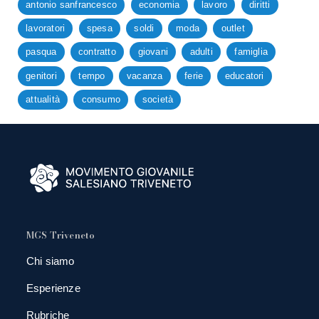
antonio sanfrancesco
economia
lavoro
diritti
lavoratori
spesa
soldi
moda
outlet
pasqua
contratto
giovani
adulti
famiglia
genitori
tempo
vacanza
ferie
educatori
attualità
consumo
società
MGS Triveneto
Chi siamo
Esperienze
Rubriche