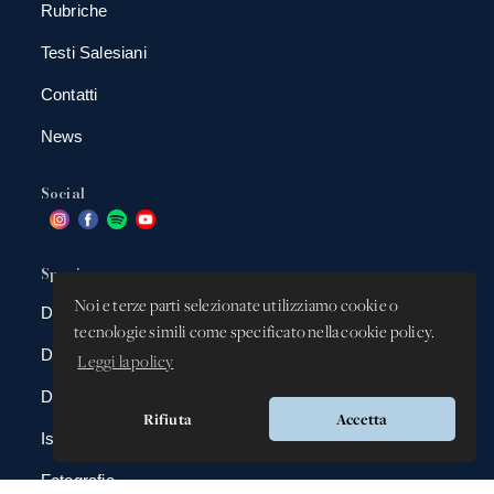
Rubriche
Testi Salesiani
Contatti
News
Social
Spazio app
Noi e terze parti selezionate utilizziamo cookie o
DBAnima
tecnologie simili come specificato nella cookie policy.
DBContest
Leggi la policy
DBDrive
Rifiuta
Accetta
Iscrizioni
Fotografie