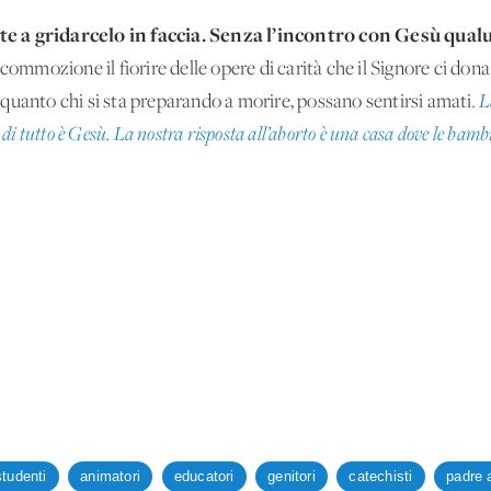
e a gridarcelo in faccia. Senza l’incontro con Gesù qual
 commozione il fiorire delle opere di carità che il Signore ci do
quanto chi si sta preparando a morire, possano sentirsi amati
. 
re di tutto è Gesù. La nostra risposta all’aborto è una casa dove le bam
studenti
animatori
educatori
genitori
catechisti
padre 