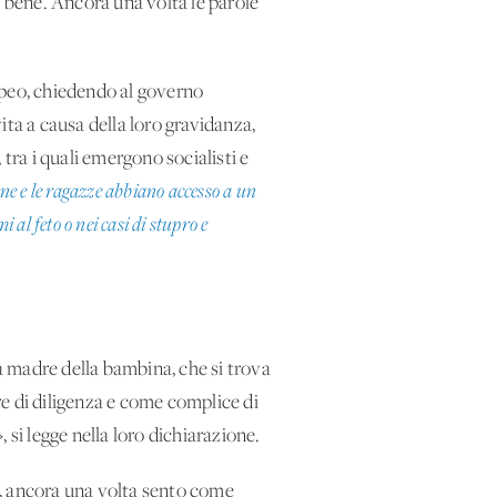
a bene. Ancora una volta le parole
opeo, chiedendo al governo
vita a causa della loro gravidanza,
tra i quali emergono socialisti e
ne e le ragazze abbiano accesso a un
 al feto o nei casi di stupro e
la madre della bambina, che si trova
ere di diligenza e come complice di
 si legge nella loro dichiarazione.
a, ancora una volta sento come