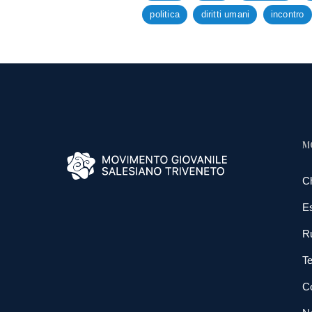
politica
diritti umani
incontro
M
C
E
R
Te
Co