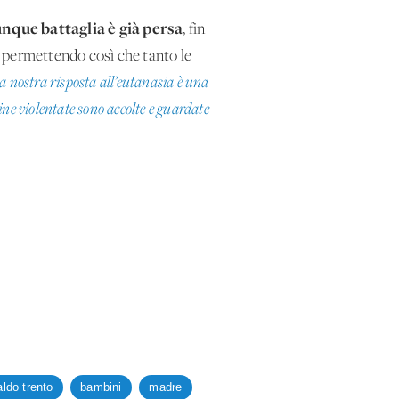
unque battaglia è già persa
, fin
na permettendo così che tanto le
La nostra risposta all’eutanasia è una
bine violentate sono accolte e guardate
aldo trento
bambini
madre