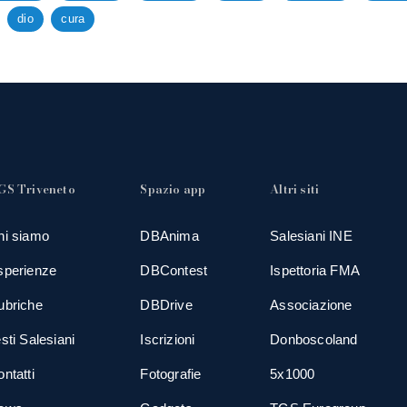
dio
cura
GS Triveneto
Spazio app
Altri siti
hi siamo
DBAnima
Salesiani INE
sperienze
DBContest
Ispettoria FMA
ubriche
DBDrive
Associazione
sti Salesiani
Iscrizioni
Donboscoland
ntatti
Fotografie
5x1000