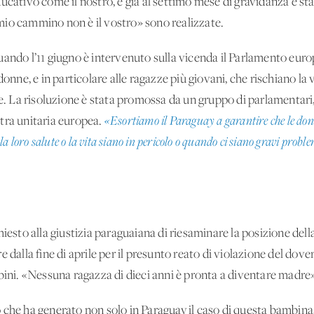
ucativo come il nostro, è già al settimo mese di gravidanza e st
l mio cammino non è il vostro» sono realizzate.
uando l’11 giugno è intervenuto sulla vicenda il Parlamento eur
donne, e in particolare alle ragazze più giovani, che rischiano la 
le. La risoluzione è stata promossa da un gruppo di parlamentari, 
istra unitaria europea.
«Esortiamo il Paraguay a garantire che le don
 loro salute o la vita siano in pericolo o quando ci siano gravi problemi
hiesto alla giustizia paraguaiana di riesaminare la posizione del
 dalla fine di aprile per il presunto reato di violazione del dov
bini. «Nessuna ragazza di dieci anni è pronta a diventare madre»,
 che ha generato non solo in Paraguay il caso di questa bambin