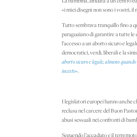
La bambina, affidata a un centro ed
«i miei disegni non sono i vostri, i
Tutto sembrava tranquillo fino a q
paraguaiano di garantire a tutte le 
l’accesso a un aborto sicuro e lega
democratici, verdi, liberali e la sin
aborto sicuro e legale, almeno quando la
incesto»
.
I legislatori europei hanno anche c
reclusa nel carcere del Buon Pastore
abusi sessuali nei confronti di bam
Seguendo l’accaduto e il terremoto