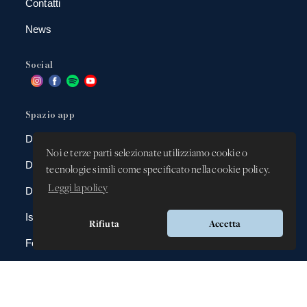
Contatti
News
Social
Spazio app
DBAnima
Noi e terze parti selezionate utilizziamo cookie o
DBContest
tecnologie simili come specificato nella cookie policy.
Leggi la policy
DBDrive
Iscrizioni
Rifiuta
Accetta
Fotografie
Gadgets