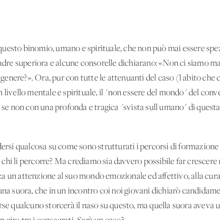
uesto binomio, umano e spirituale, che non può mai essere spezz
madre superiora e alcune consorelle dichiarano: «Non ci siamo m
enere?». Ora, pur con tutte le attenuanti del caso (l'abito ch
livello mentale e spirituale, il "non essere del mondo" del conve
 non con una profonda e tragica "svista sull'umano" di questa 
dersi qualcosa su come sono strutturati i percorsi di formazione
chi li percorre? Ma crediamo sia davvero possibile far crescere
a un'attenzione al suo mondo emozionale ed affettivo, alla cur
una suora, che in un incontro coi noi giovani dichiarò candidamen
orse qualcuno storcerà il naso su questo, ma quella suora aveva