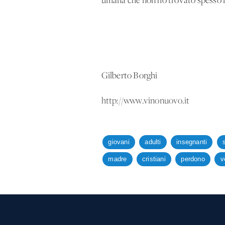
umana che non ho trovato spesso in 
Gilberto Borghi
http://www.vinonuovo.it
giovani
adulti
insegnanti
madre
cristiani
perdono
v