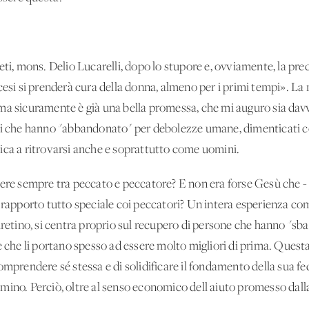
ti, mons. Delio Lucarelli, dopo lo stupore e, ovviamente, la prec
cesi si prenderà cura della donna, almeno per i primi tempi». La
 ma sicuramente è già una bella promessa, che mi auguro sia da
eti che hanno "abbandonato" per debolezze umane, dimenticati c
ica a ritrovarsi anche e soprattutto come uomini.
ere sempre tra peccato e peccatore? E non era forse Gesù che - a
 rapporto tutto speciale coi peccatori? Un'intera esperienza com
retino, si centra proprio sul recupero di persone che hanno "sbag
e che li portano spesso ad essere molto migliori di prima. Quest
omprendere sé stessa e di solidificare il fondamento della sua fe
ino. Perciò, oltre al senso economico dell'aiuto promesso dalla 