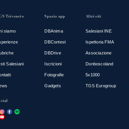
GS Triveneto
Spazio app
Altri siti
hi siamo
DBAnima
Salesiani INE
sperienze
DBContest
Ispettoria FMA
ubriche
DBDrive
Associazione
sti Salesiani
Iscrizioni
Donboscoland
ntatti
Fotografie
5x1000
ews
Gadgets
TGS Eurogroup
cial