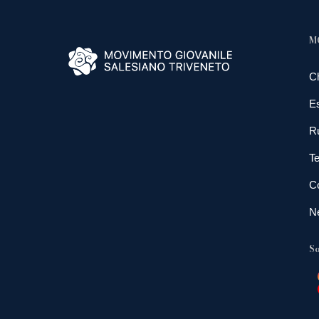
M
C
E
R
Te
Co
N
So