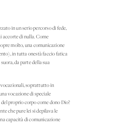
ato in un serio percorso di fede,
ai accorte di nulla. Come
e copre molto, una comunicazione
nto), in tutta onestà faccio fatica
suora, da parte della sua
 vocazionali, soprattutto in
 una vocazione di speciale
a del proprio corpo come dono Dio?
te che pure lei si depilava le
 una capacità di comunicazione