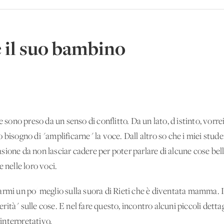
 e il suo bambino
no preso da un senso di conflitto. Da un lato, d'istinto, vorrei
 bisogno di "amplificarne" la voce. Dall'altro so che i miei stud
ione da non lasciar cadere per poter parlare di alcune cose bell
nelle loro voci.
rmi un po' meglio sulla suora di Rieti che è diventata mamma. I
verità" sulle cose. E nel fare questo, incontro alcuni piccoli dett
interpretativo.