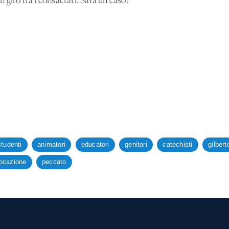
giro tra i consacrati. Sarà un caso?
studenti
animatori
educatori
genitori
catechisti
gilbert
ocazione
peccato