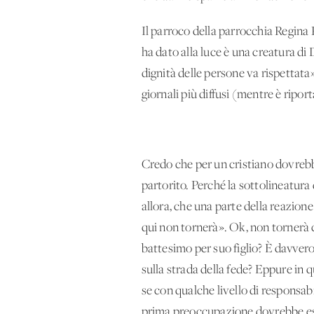
Il parroco della parrocchia Regina P
ha dato alla luce è una creatura di D
dignità delle persone va rispettata
giornali più diffusi (mentre è ripor
Credo che per un cristiano dovrebb
partorito. Perché la sottolineatura
allora, che una parte della reazion
qui non tornerà». Ok, non tornerà
battesimo per suo figlio? È davver
sulla strada della fede? Eppure in q
se con qualche livello di responsab
prima preoccupazione dovrebbe es