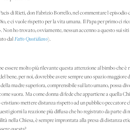
acis di Rieti, don Fabrizio Borrello, nel commentare l'episodio di
io, e ci vuole rispetto per la vita umana. Il Papa per primo ci ricord
». Non ho trovato, ovviamente, nessun accenno a questo sui siti 
tato dal
Fatto Quotidiano
).
e essere molto più rilevante questa attenzione al bimbo che è na
 del bene, per noi, dovrebbe avere sempre uno spazio maggiore di
e della madre superiora, comprensibile sul lato umano, possa div
 come suora. Ma come donna di fede che appartiene a quella Ch
o cristiano mettere distanza rispetto ad un pubblico peccatore c
uesti giorni la reazione più diffusa che ho registrato da parte di
ilità nella Chiesa, è sempre improntata alla presa di distanza et
sere questa?