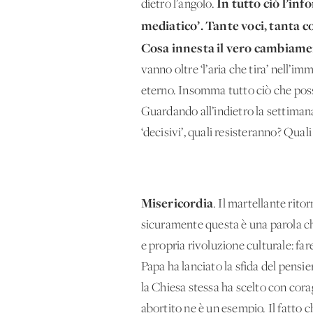
In tutto ciò l’in
dietro l’angolo.
mediatico’. Tante voci, tanta 
Cosa innesta il vero cambiament
vanno oltre ‘l’aria che tira’ nell’
eterno. Insomma tutto ciò che poss
Guardando all’indietro la settiman
‘decisivi’, quali resisteranno? Qua
Misericordia
. Il martellante rit
sicuramente questa è una parola ch
e propria rivoluzione culturale: fa
Papa ha lanciato la sfida del pensi
la Chiesa stessa ha scelto con cora
abortito ne è un esempio. Il fatto c