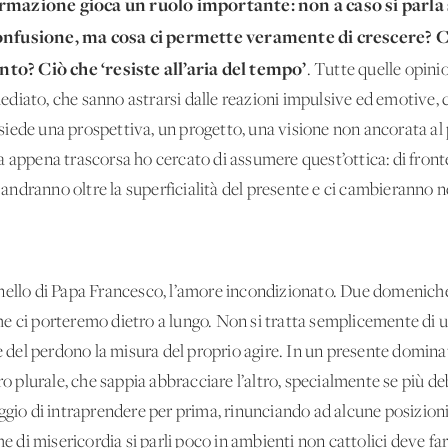
formazione gioca un ruolo importante: non a caso si par
confusione, ma cosa ci permette veramente di crescere? C
o? Ciò che ‘resiste all’aria del tempo’
. Tutte quelle opinio
immediato, che sanno astrarsi dalle reazioni impulsive ed emotive
iede una prospettiva, un progetto, una visione non ancorata al
a appena trascorsa ho cercato di assumere quest’ottica: di fron
li andranno oltre la superficialità del presente e ci cambieranno 
ornello di Papa Francesco, l’amore incondizionato. Due domeniche 
e ci porteremo dietro a lungo. Non si tratta semplicemente di un
re del perdono la misura del proprio agire. In un presente domina
ero plurale, che sappia abbracciare l’altro, specialmente se più d
ggio di intraprendere per prima, rinunciando ad alcune posizioni 
he di misericordia si parli poco in ambienti non cattolici deve fa