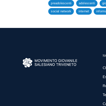
preadolescenti
adolescenti
gi
social network
internet
inform
M
C
E
R
Te
Co