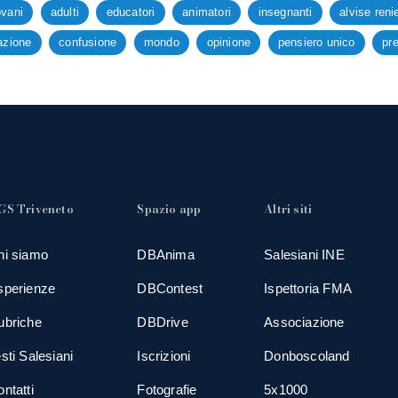
ovani
adulti
educatori
animatori
insegnanti
alvise reni
azione
confusione
mondo
opinione
pensiero unico
pr
GS Triveneto
Spazio app
Altri siti
hi siamo
DBAnima
Salesiani INE
sperienze
DBContest
Ispettoria FMA
ubriche
DBDrive
Associazione
sti Salesiani
Iscrizioni
Donboscoland
ntatti
Fotografie
5x1000