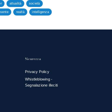
er
attualità
società
esente
realtà
intelligenza
Sicurezza
Privacy Policy
Whistleblowing -
Segnalazione illeciti