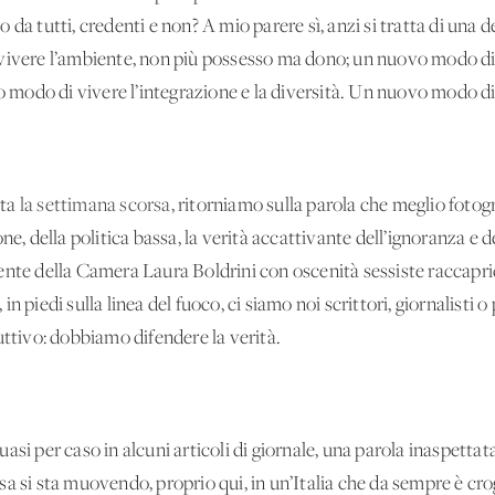
 da tutti, credenti e non? A mio parere sì, anzi si tratta di una 
vivere l’ambiente, non più possesso ma dono; un nuovo modo di 
o modo di vivere l’integrazione e la diversità. Un nuovo modo di v
ata
la settimana scorsa
, ritorniamo sulla parola che meglio fotogr
ne, della politica bassa, la verità accattivante dell’ignoranza e de
ente della Camera Laura Boldrini con oscenità sessiste raccapric
 piedi sulla linea del fuoco, ci siamo noi scrittori, giornalisti o
uttivo: dobbiamo difendere la verità.
uasi per caso in alcuni articoli di giornale, una parola inaspetta
a si sta muovendo, proprio qui, in un’Italia che da sempre è crog