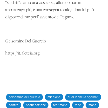
“saldati” siamo una cosa sola, allora io non mi
appartengo più, è una consegna totale, allora lui può
disporre di me per l’ avvento del Regno».
Gelsomino Del Guercio
https://it.aleteia.org
gelsomino del guercio
missione
suor leonella sgorbati
santità
beatificazione
testimone
fede
maria